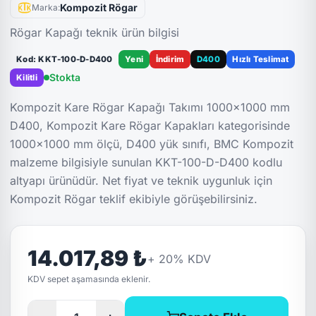
Kompozit Rögar
Marka:
Rögar Kapağı teknik ürün bilgisi
Kod: KKT-100-D-D400
Yeni
İndirim
D400
Hızlı Teslimat
Stokta
Kilitli
Kompozit Kare Rögar Kapağı Takımı 1000x1000 mm
D400, Kompozit Kare Rögar Kapakları kategorisinde
1000x1000 mm ölçü, D400 yük sınıfı, BMC Kompozit
malzeme bilgisiyle sunulan KKT-100-D-D400 kodlu
altyapı ürünüdür. Net fiyat ve teknik uygunluk için
Kompozit Rögar teklif ekibiyle görüşebilirsiniz.
14.017,89 ₺
+
20
% KDV
KDV sepet aşamasında eklenir.