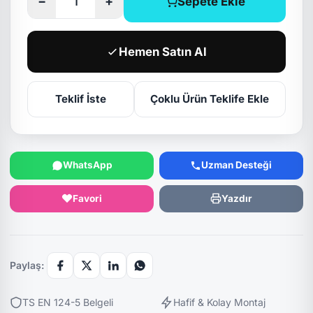
−
+
Sepete Ekle
Hemen Satın Al
Teklif İste
Çoklu Ürün Teklife Ekle
WhatsApp
Uzman Desteği
Favori
Yazdır
Paylaş:
TS EN 124-5 Belgeli
Hafif & Kolay Montaj