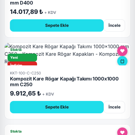
mm D400
Kilitli
14.017,89 ₺
+ KDV
Sepete Ekle
İncele
Stokta
Yeni
İndirim
KKT-100-C-C250
C250
Kompozit Kare Rögar Kapağı Takımı 1000x1000
Hızlı Teslimat
mm C250
Kilitli
9.912,65 ₺
+ KDV
Sepete Ekle
İncele
Stokta