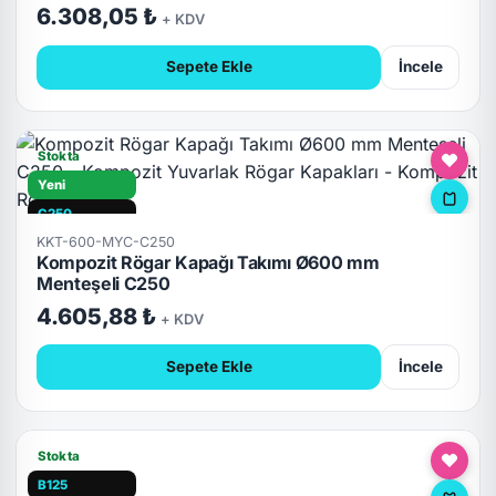
6.308,05 ₺
+ KDV
Sepete Ekle
İncele
Stokta
Yeni
C250
KKT-600-MYC-C250
Hızlı Teslimat
Kompozit Rögar Kapağı Takımı Ø600 mm
Kilitli
Menteşeli C250
4.605,88 ₺
+ KDV
Sepete Ekle
İncele
Stokta
B125