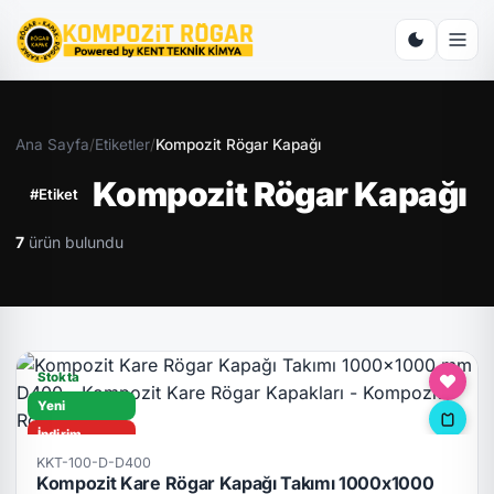
Ana Sayfa
/
Etiketler
/
Kompozit Rögar Kapağı
Kompozit Rögar Kapağı
#Etiket
7
ürün bulundu
Stokta
Yeni
İndirim
KKT-100-D-D400
D400
Kompozit Kare Rögar Kapağı Takımı 1000x1000
Hızlı Teslimat