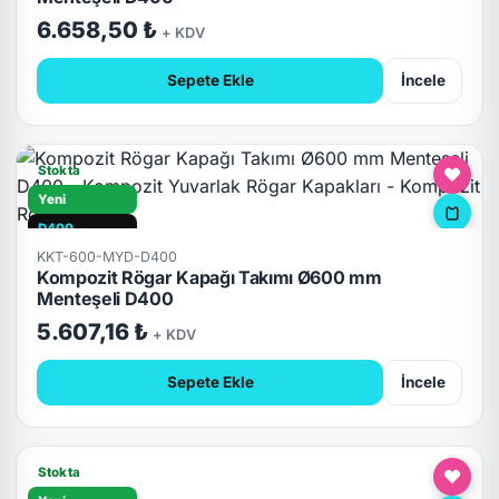
6.658,50 ₺
+ KDV
Sepete Ekle
İncele
Stokta
Yeni
D400
KKT-600-MYD-D400
Hızlı Teslimat
Kompozit Rögar Kapağı Takımı Ø600 mm
Kilitli
Menteşeli D400
5.607,16 ₺
+ KDV
Sepete Ekle
İncele
Stokta