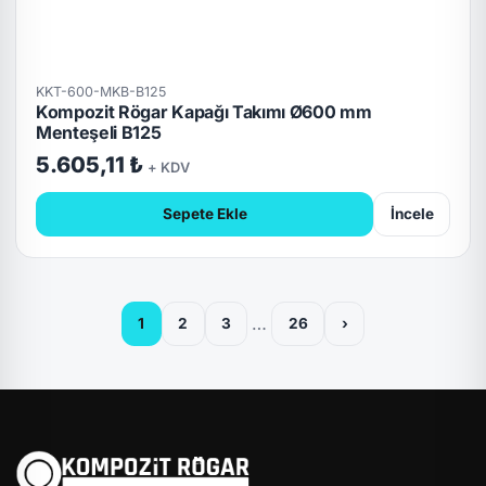
KKT-600-MKB-B125
Kompozit Rögar Kapağı Takımı Ø600 mm
Menteşeli B125
5.605,11 ₺
+ KDV
Sepete Ekle
İncele
…
1
2
3
26
›