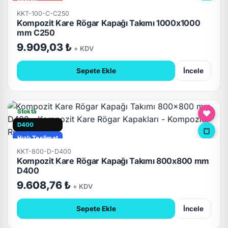
İndirim
KKT-100-C-C250
C250
Kompozit Kare Rögar Kapağı Takımı 1000x1000
Hızlı Teslimat
mm C250
Kilitli
9.909,03 ₺
+ KDV
Sepete Ekle
İncele
Stokta
D400
Hızlı Teslimat
KKT-800-D-D400
Kompozit Kare Rögar Kapağı Takımı 800x800 mm
D400
9.608,76 ₺
+ KDV
Sepete Ekle
İncele