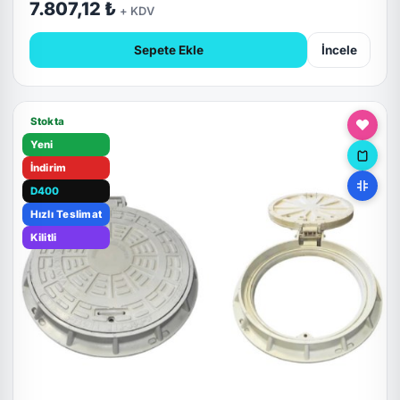
7.807,12 ₺
+ KDV
Sepete Ekle
İncele
Stokta
Yeni
İndirim
D400
Hızlı Teslimat
Kilitli