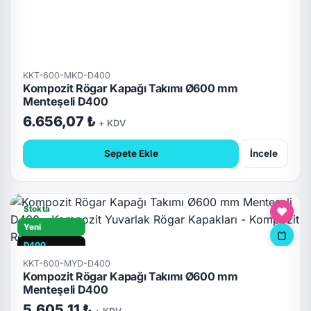
KKT-600-MKD-D400
Kompozit Rögar Kapağı Takımı Ø600 mm
Menteşeli D400
6.656,07 ₺
+ KDV
Sepete Ekle
İncele
Stokta
Yeni
D400
KKT-600-MYD-D400
Hızlı Teslimat
Kompozit Rögar Kapağı Takımı Ø600 mm
Kilitli
Menteşeli D400
5.605,11 ₺