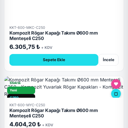
KKT-600-MKC-C250
Kompozit Rögar Kapağı Takımı Ø600 mm
Menteşeli C250
6.305,75 ₺
+ KDV
Sepete Ekle
İncele
Stokta
Yeni
C250
KKT-600-MYC-C250
Hızlı Teslimat
Kompozit Rögar Kapağı Takımı Ø600 mm
Kilitli
Menteşeli C250
4.604,20 ₺
+ KDV