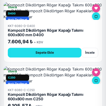
Stokta
D400
Hızlı Teslimat
KKT-6080-D-D400
Kompozit Dikdörtgen Rögar Kapağı Takımı
600x800 mm D400
7.606,94 ₺
+ KDV
Sepete Ekle
İncele
Stokta
C250
Hızlı Teslimat
KKT-6080-C-C250
Kompozit Dikdörtgen Rögar Kapağı Takımı
600x800 mm C250
6.105,57 ₺