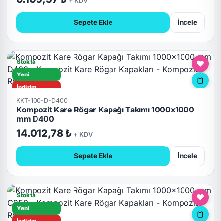
+ KDV
Sepete Ekle
İncele
Stokta
Yeni
İndirim
KKT-100-D-D400
D400
Kompozit Kare Rögar Kapağı Takımı 1000x1000
Hızlı Teslimat
mm D400
Kilitli
14.012,78 ₺
+ KDV
Sepete Ekle
İncele
Stokta
Yeni