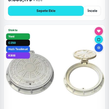
+ KDV
Sepete Ekle
İncele
Stokta
Yeni
C250
Hızlı Teslimat
Kilitli