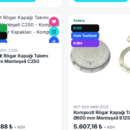
Stokta
B125
Hızlı Teslimat
mat
Kilitli
MYC-C250
t Rögar Kapağı Takımı
 Menteşeli C250
KKT-600-MKB-B125
Kompozit Rögar Kapağı T
Ø600 mm Menteşeli B125
,88 ₺
5.607,16 ₺
+ KDV
+ KDV