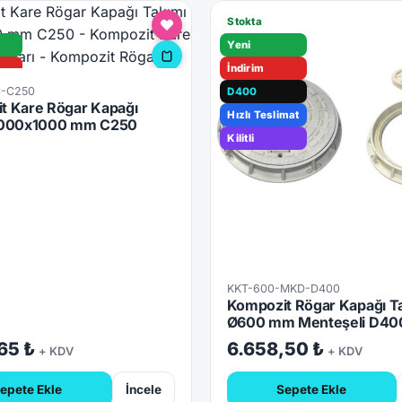
Stokta
Yeni
İndirim
C-C250
D400
t Kare Rögar Kapağı
mat
Hızlı Teslimat
1000x1000 mm C250
Kilitli
KKT-600-MKD-D400
Kompozit Rögar Kapağı T
Ø600 mm Menteşeli D40
65 ₺
6.658,50 ₺
+ KDV
+ KDV
epete Ekle
İncele
Sepete Ekle