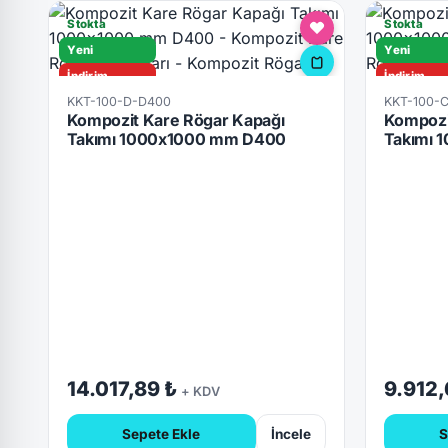
Stokta
Stokta
Yeni
Yeni
İndirim
İndirim
KKT-100-D-D400
KKT-100-
D400
C250
Kompozit Kare Rögar Kapağı
Kompozi
Hızlı Teslimat
Hızlı Tesli
Takımı 1000x1000 mm D400
Takımı 
Kilitli
Kilitli
14.017,89 ₺
9.912,
+ KDV
Sepete Ekle
İncele
S