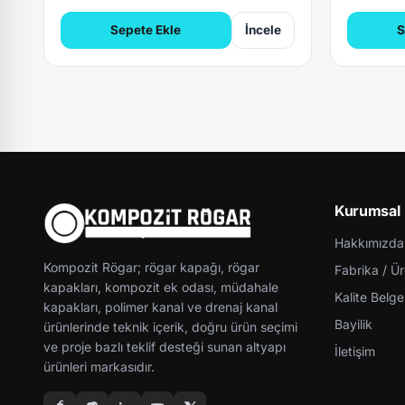
Sepete Ekle
İncele
S
Kurumsal
Hakkımızda
Kompozit Rögar; rögar kapağı, rögar
Fabrika / Ü
kapakları, kompozit ek odası, müdahale
Kalite Belgel
kapakları, polimer kanal ve drenaj kanal
Bayilik
ürünlerinde teknik içerik, doğru ürün seçimi
ve proje bazlı teklif desteği sunan altyapı
İletişim
ürünleri markasıdır.