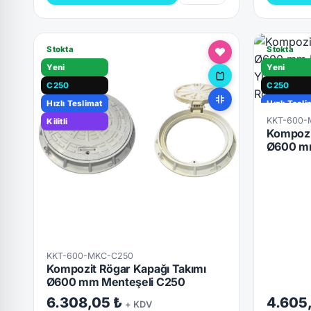
Stokta
Stokta
Yeni
Yeni
C250
C250
Hızlı Teslimat
Hızlı Tesli
KKT-600-
Kilitli
Kilitli
Kompozi
Ø600 mm
KKT-600-MKC-C250
Kompozit Rögar Kapağı Takımı
Ø600 mm Menteşeli C250
6.308,05 ₺
4.605
+ KDV