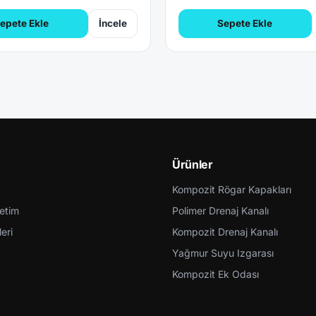
epete Ekle
İncele
Sepete Ekle
Ürünler
Kompozit Rögar Kapakları
retim
Polimer Drenaj Kanalı
eri
Kompozit Drenaj Kanalı
Yağmur Suyu Izgarası
Kompozit Ek Odası