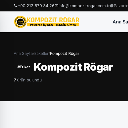
+90 212 670 34 26
info@kompozitrogar.com.tr
Pazarte
Ana Sa
Ana Sayfa
/
Etiketler
/
Kompozit Rögar
Kompozit Rögar
#Etiket
7
ürün bulundu