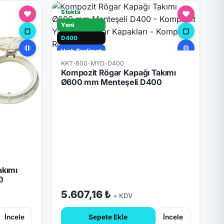
Stokta
Yeni
D400
Hızlı Teslimat
KKT-600-MYD-D400
Kilitli
Kompozit Rögar Kapağı Takımı
Ø600 mm Menteşeli D400
akımı
0
5.607,16 ₺
+ KDV
İncele
Sepete Ekle
İncele