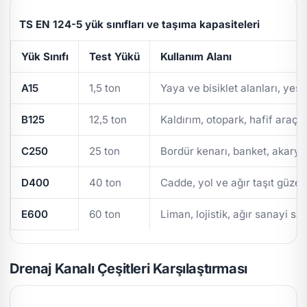
TS EN 124-5 yük sınıfları ve taşıma kapasiteleri
Yük Sınıfı
Test Yükü
Kullanım Alanı
A15
1,5 ton
Yaya ve bisiklet alanları, yeşi
B125
12,5 ton
Kaldırım, otopark, hafif araç t
C250
25 ton
Bordür kenarı, banket, akarya
D400
40 ton
Cadde, yol ve ağır taşıt güzer
E600
60 ton
Liman, lojistik, ağır sanayi sa
Drenaj Kanalı Çeşitleri Karşılaştırması