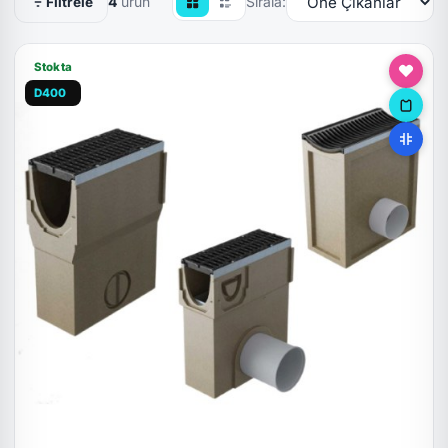
4
ürün
Sırala:
Filtrele
Stokta
D400