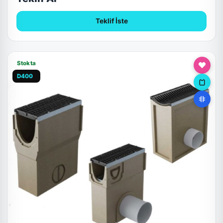
Teklif İste
Stokta
D400