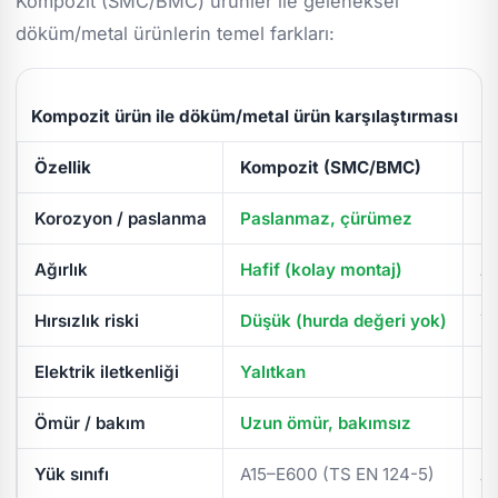
Kompozit (SMC/BMC) ürünler ile geleneksel
döküm/metal ürünlerin temel farkları:
Kompozit ürün ile döküm/metal ürün karşılaştırması
Özellik
Kompozit (SMC/BMC)
D
Korozyon / paslanma
Paslanmaz, çürümez
Pa
Ağırlık
Hafif (kolay montaj)
Ağ
Hırsızlık riski
Düşük (hurda değeri yok)
Yü
Elektrik iletkenliği
Yalıtkan
İl
Ömür / bakım
Uzun ömür, bakımsız
Pe
Yük sınıfı
A15–E600 (TS EN 124-5)
A