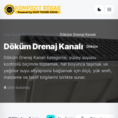
Ana Sayfa
/
Ürünler
/
Drenaj Kanalı
/
Döküm Drenaj Kanalı
Döküm Drenaj Kanalı
Döküm
Döküm Drenaj Kanalı kategorisi; yüzey suyunu
kontrollü biçimde toplamak, hat boyunca taşımak ve
yağmur suyu altyapısına bağlamak için ölçü, yük sınıfı,
malzeme ve teklif bilgilerini birlikte sunar.
4
ürün bulundu