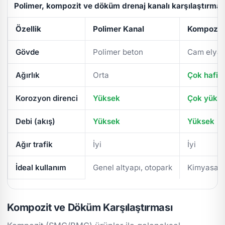
Polimer, kompozit ve döküm drenaj kanalı karşılaştırmas
Özellik
Polimer Kanal
Kompozit 
Gövde
Polimer beton
Cam elyaf
Ağırlık
Orta
Çok hafif
Korozyon direnci
Yüksek
Çok yüks
Debi (akış)
Yüksek
Yüksek
Ağır trafik
İyi
İyi
İdeal kullanım
Genel altyapı, otopark
Kimyasal/
Kompozit ve Döküm Karşılaştırması