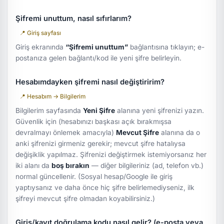
Şifremi unuttum, nasıl sıfırlarım?
📍 Giriş sayfası
Giriş ekranında
“Şifremi unuttum”
bağlantısına tıklayın; e-
postanıza gelen bağlantı/kod ile yeni şifre belirleyin.
Hesabımdayken şifremi nasıl değiştiririm?
📍 Hesabım → Bilgilerim
Bilgilerim sayfasında
Yeni Şifre
alanına yeni şifrenizi yazın.
Güvenlik için (hesabınızı başkası açık bırakmışsa
devralmayı önlemek amacıyla)
Mevcut Şifre
alanına da o
anki şifrenizi girmeniz gerekir; mevcut şifre hatalıysa
değişiklik yapılmaz. Şifrenizi değiştirmek istemiyorsanız her
iki alanı da
boş bırakın
— diğer bilgileriniz (ad, telefon vb.)
normal güncellenir.
(Sosyal hesap/Google ile giriş
yaptıysanız ve daha önce hiç şifre belirlemediyseniz, ilk
şifreyi mevcut şifre olmadan koyabilirsiniz.)
Giriş/kayıt doğrulama kodu nasıl gelir? (e-posta veya