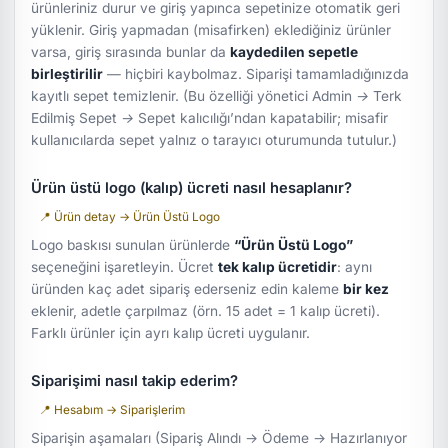
ürünleriniz durur ve giriş yapınca sepetinize otomatik geri
yüklenir. Giriş yapmadan (misafirken) eklediğiniz ürünler
varsa, giriş sırasında bunlar da
kaydedilen sepetle
birleştirilir
— hiçbiri kaybolmaz. Siparişi tamamladığınızda
kayıtlı sepet temizlenir. (Bu özelliği yönetici
Admin → Terk
Edilmiş Sepet → Sepet kalıcılığı
’ndan kapatabilir; misafir
kullanıcılarda sepet yalnız o tarayıcı oturumunda tutulur.)
Ürün üstü logo (kalıp) ücreti nasıl hesaplanır?
📍 Ürün detay → Ürün Üstü Logo
Logo baskısı sunulan ürünlerde
“Ürün Üstü Logo”
seçeneğini işaretleyin. Ücret
tek kalıp ücretidir
: aynı
üründen kaç adet sipariş ederseniz edin kaleme
bir kez
eklenir, adetle çarpılmaz (örn. 15 adet = 1 kalıp ücreti).
Farklı ürünler için ayrı kalıp ücreti uygulanır.
Siparişimi nasıl takip ederim?
📍 Hesabım → Siparişlerim
Siparişin aşamaları (Sipariş Alındı → Ödeme → Hazırlanıyor