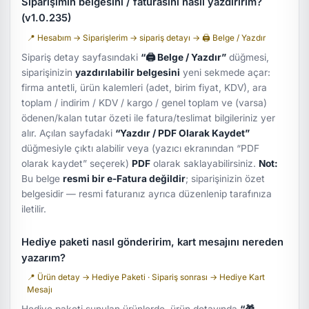
Siparişimin belgesini / faturasını nasıl yazdırırım?
(v1.0.235)
📍 Hesabım → Siparişlerim → sipariş detayı → 🖨 Belge / Yazdır
Sipariş detay sayfasındaki
“🖨 Belge / Yazdır”
düğmesi,
siparişinizin
yazdırılabilir belgesini
yeni sekmede açar:
firma antetli, ürün kalemleri (adet, birim fiyat, KDV), ara
toplam / indirim / KDV / kargo / genel toplam ve (varsa)
ödenen/kalan tutar özeti ile fatura/teslimat bilgileriniz yer
alır. Açılan sayfadaki
“Yazdır / PDF Olarak Kaydet”
düğmesiyle çıktı alabilir veya (yazıcı ekranından “PDF
olarak kaydet” seçerek)
PDF
olarak saklayabilirsiniz.
Not:
Bu belge
resmi bir e-Fatura değildir
; siparişinizin özet
belgesidir — resmi faturanız ayrıca düzenlenip tarafınıza
iletilir.
Hediye paketi nasıl gönderirim, kart mesajını nereden
yazarım?
📍 Ürün detay → Hediye Paketi · Sipariş sonrası → Hediye Kart
Mesajı