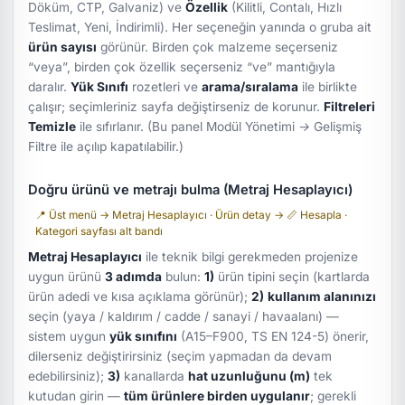
Döküm, CTP, Galvaniz) ve
Özellik
(Kilitli, Contalı, Hızlı
Teslimat, Yeni, İndirimli). Her seçeneğin yanında o gruba ait
ürün sayısı
görünür. Birden çok malzeme seçerseniz
“veya”, birden çok özellik seçerseniz “ve” mantığıyla
daralır.
Yük Sınıfı
rozetleri ve
arama/sıralama
ile birlikte
çalışır; seçimleriniz sayfa değiştirseniz de korunur.
Filtreleri
Temizle
ile sıfırlanır. (Bu panel
Modül Yönetimi → Gelişmiş
Filtre
ile açılıp kapatılabilir.)
Doğru ürünü ve metrajı bulma (Metraj Hesaplayıcı)
📍 Üst menü → Metraj Hesaplayıcı · Ürün detay → 📏 Hesapla ·
Kategori sayfası alt bandı
Metraj Hesaplayıcı
ile teknik bilgi gerekmeden projenize
uygun ürünü
3 adımda
bulun:
1)
ürün tipini seçin (kartlarda
ürün adedi ve kısa açıklama görünür);
2)
kullanım alanınızı
seçin (yaya / kaldırım / cadde / sanayi / havaalanı) —
sistem uygun
yük sınıfını
(A15–F900, TS EN 124-5) önerir,
dilerseniz değiştirirsiniz (seçim yapmadan da devam
edebilirsiniz);
3)
kanallarda
hat uzunluğunu (m)
tek
kutudan girin —
tüm ürünlere birden uygulanır
; gerekli