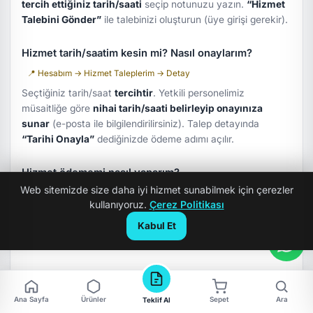
tercih ettiğiniz tarih/saati
seçip notunuzu yazın.
“Hizmet
Talebini Gönder”
ile talebinizi oluşturun (üye girişi gerekir).
Hizmet tarih/saatim kesin mi? Nasıl onaylarım?
📍 Hesabım → Hizmet Taleplerim → Detay
Seçtiğiniz tarih/saat
tercihtir
. Yetkili personelimiz
müsaitliğe göre
nihai tarih/saati belirleyip onayınıza
sunar
(e-posta ile bilgilendirilirsiniz). Talep detayında
“Tarihi Onayla”
dediğinizde ödeme adımı açılır.
Hizmet ödememi nasıl yaparım?
Web sitemizde size daha iyi hizmet sunabilmek için çerezler
📍 Hesabım → Hizmet Talebi → Ödeme Bildirimi Yap
kullanıyoruz.
Çerez Politikası
Tarihi onayladıktan sonra
Havale/EFT
ile ödeyip
“Ödeme
Kabul Et
Bildirimi Yap”
ile dekontunuzu yükleyin. Muhasebe
onayladığında hizmet süreci başlar.
Hizmet tamamlanınca ne olur? Değerlendirme
yapabilir miyim?
Ana Sayfa
Ürünler
Sepet
Ara
Teklif Al