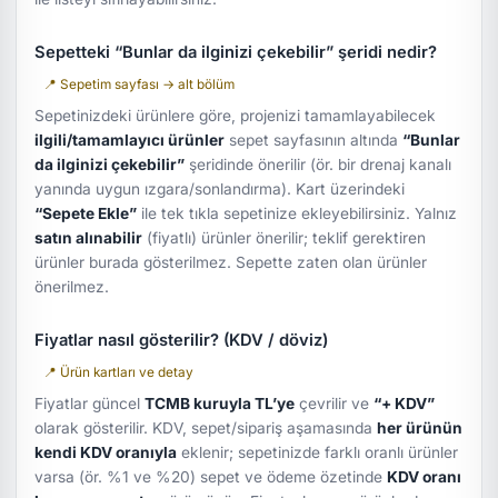
Sepetteki “Bunlar da ilginizi çekebilir” şeridi nedir?
📍 Sepetim sayfası → alt bölüm
Sepetinizdeki ürünlere göre, projenizi tamamlayabilecek
ilgili/tamamlayıcı ürünler
sepet sayfasının altında
“Bunlar
da ilginizi çekebilir”
şeridinde önerilir (ör. bir drenaj kanalı
yanında uygun ızgara/sonlandırma). Kart üzerindeki
“Sepete Ekle”
ile tek tıkla sepetinize ekleyebilirsiniz. Yalnız
satın alınabilir
(fiyatlı) ürünler önerilir; teklif gerektiren
ürünler burada gösterilmez. Sepette zaten olan ürünler
önerilmez.
Fiyatlar nasıl gösterilir? (KDV / döviz)
📍 Ürün kartları ve detay
Fiyatlar güncel
TCMB kuruyla TL’ye
çevrilir ve
“+ KDV”
olarak gösterilir. KDV, sepet/sipariş aşamasında
her ürünün
kendi KDV oranıyla
eklenir; sepetinizde farklı oranlı ürünler
varsa (ör. %1 ve %20) sepet ve ödeme özetinde
KDV oranı