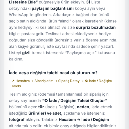
Listesine Ekle”
düğmesiyle ürün ekleyin.
3)
Liste
detayındaki
paylaşım bağlantısını
kopyalayın veya
WhatsApp ile gönderin. Arkadaşınız bağlantıdan ürünü
seçip satın aldığında, ürün “alındı” olarak işaretlenir (kimse
aynı hediyeyi iki kez almaz) ve size
sürpriz bozulmadan
bilgi e-postası gelir. Teslimat adresi eklediyseniz hediye
doğrudan size gönderilir (adresiniz yalnız ödeme adımında,
alan kişiye görünür; liste sayfasında sadece şehir yazar).
Listeyi
gizli
tutmak isterseniz “Paylaşıma açık” kutusunu
kaldırın.
İade veya değişim talebi nasıl oluştururum?
📍 Hesabım → Siparişlerim → Sipariş Detay → 🔁 İade / Değişim
Talebi
Teslim aldığınız (ödemesi tamamlanmış) bir sipariş için
detay sayfasında
“🔁 İade / Değişim Talebi Oluştur”
bölümünü açın:
tür
(İade / Değişim),
neden
, iade etmek
istediğiniz
ürün(ler) ve adet
, açıklama ve isterseniz
fotoğraf
ekleyin. Talebiniz
Hesabım → İade / Değişim
altında takip edilir; ekibimiz onayladığında bilgilendirilirsiniz.