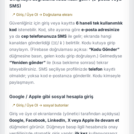
SMS)
📍 Giriş / Üye Ol → Doğrulama ekranı
Güvenliğiniz için giriş veya kayıtta
6 haneli tek kullanımlık
kod
istenebilir. Kod, site ayarına göre
e-posta adresinize
ya da
cep telefonunuza SMS
ile gelir; ekranda hangi
kanaldan gönderildiği (✉️/📱) belirtilir. Kodu kutuya girip
onaylayın. (Firebase doğrulaması açıksa:
“Kodu Gönder”
düğmesine basın, gelen kodu girip doğrulayın.) Gelmediyse
“Yeniden gönder”
ile (kısa bekleme sonrası) tekrar
isteyebilirsiniz. SMS seçiliyse profilinizde
telefon
kayıtlı
olmalıdır; yoksa kod e-postanıza gönderilir. Kodu kimseyle
paylaşmayın.
Google / Apple gibi sosyal hesapla giriş
📍 Giriş / Üye Ol → sosyal butonlar
Giriş ve üye ol ekranlarında (yönetici tarafından açıldıysa)
Google, Facebook, LinkedIn, X veya Apple ile devam et
düğmeleri görünür. Düğmeye basıp ilgili hesabınızla onay
verdiğinizde otomatik giriş yapılır;
ilk kez
kullanıyorsanız