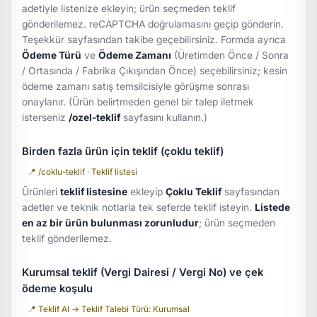
adetiyle listenize ekleyin; ürün seçmeden teklif
gönderilemez. reCAPTCHA doğrulamasını geçip gönderin.
Teşekkür sayfasından takibe geçebilirsiniz. Formda ayrıca
Ödeme Türü
ve
Ödeme Zamanı
(Üretimden Önce / Sonra
/ Ortasında / Fabrika Çıkışından Önce) seçebilirsiniz; kesin
ödeme zamanı satış temsilcisiyle görüşme sonrası
onaylanır.
(Ürün belirtmeden genel bir talep iletmek
isterseniz
/ozel-teklif
sayfasını kullanın.)
Birden fazla ürün için teklif (çoklu teklif)
📍 /coklu-teklif · Teklif listesi
Ürünleri
teklif listesine
ekleyip
Çoklu Teklif
sayfasından
adetler ve teknik notlarla tek seferde teklif isteyin.
Listede
en az bir ürün bulunması zorunludur
; ürün seçmeden
teklif gönderilemez.
Kurumsal teklif (Vergi Dairesi / Vergi No) ve çek
ödeme koşulu
📍 Teklif Al → Teklif Talebi Türü: Kurumsal