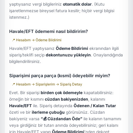
yaptıysanız vergi bilgileriniz
otomatik dolar
. (Kutu
işaretlenmezse bireysel fatura kesilir; hiçbir vergi bilgisi
istenmez.)
Havale/EFT ödememi nasıl bildiririm?
📍 Hesabım → Ödeme Bildirimi
Havale/EFT yaptıysanız
Ödeme Bildirimi
ekranından ilgili
sipariş/teklifi seçip
dekontunuzu yükleyin
. Onaylandığında
bilgilendirilirsiniz.
Siparişimi parça parça (kısmi) ödeyebilir miyim?
📍 Hesabım → Siparişlerim → Sipariş Detay
Evet. Bir siparişi
birden çok ödemeyle
kapatabilirsiniz:
örneğin bir kısmını
cüzdan bakiyenizden
, kalanını
Havale/EFT
ile. Sipariş detayında
Ödenen / Kalan Tutar
özeti ve bir
ilerleme çubuğu
görürsünüz. Cüzdan
bakiyeniz varsa
“💰 Cüzdandan Öde”
ile kalanın tamamını
veya girdiğiniz bir tutarı anında ödeyebilirsiniz; geri kalanı
için Havale/EFT yapıp
Ödeme Bildirimi
’nden dekont