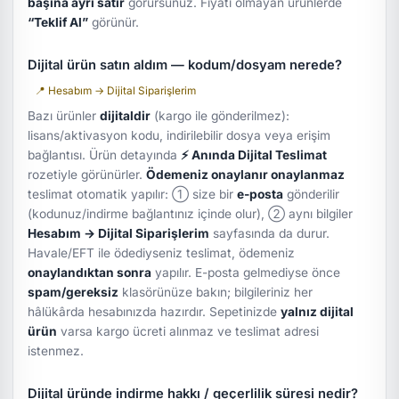
başına ayrı satır
görürsünüz. Fiyatı olmayan ürünlerde
“Teklif Al”
görünür.
Dijital ürün satın aldım — kodum/dosyam nerede?
📍 Hesabım → Dijital Siparişlerim
Bazı ürünler
dijitaldir
(kargo ile gönderilmez):
lisans/aktivasyon kodu, indirilebilir dosya veya erişim
bağlantısı. Ürün detayında
⚡ Anında Dijital Teslimat
rozetiyle görünürler.
Ödemeniz onaylanır onaylanmaz
teslimat otomatik yapılır: ① size bir
e-posta
gönderilir
(kodunuz/indirme bağlantınız içinde olur), ② aynı bilgiler
Hesabım → Dijital Siparişlerim
sayfasında da durur.
Havale/EFT ile ödediyseniz teslimat, ödemeniz
onaylandıktan sonra
yapılır. E-posta gelmediyse önce
spam/gereksiz
klasörünüze bakın; bilgileriniz her
hâlükârda hesabınızda hazırdır. Sepetinizde
yalnız dijital
ürün
varsa kargo ücreti alınmaz ve teslimat adresi
istenmez.
Dijital üründe indirme hakkı / geçerlilik süresi nedir?