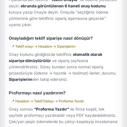
seçin;
ekranda görüntülenen 6 haneli onay kodunu
kutuya yazıp Onayla deyin. Onayda “seçtiğiniz ödeme
yöntemine göre teklifiniz sipariş aşamasına geçecek”
uyarısı çıkar.
Onayladığım teklif siparişe nasıl dönüşür?
📍 Teklif onayı → Hesabım → Siparişlerim
Onay kodunu girdiğinizde teklifiniz
otomatik olarak
siparişe dönüştürülür
ve sipariş sayfasına
yönlendirilirsiniz. Süreç bundan sonra normal sipariş
prosedürüyle (ödeme → hazırlık → teslimat) ilerler; durumu
Siparişlerim
den takip edersiniz.
Proformayı nasıl yazdırırım?
📍 Hesabım → Teklif Detayı → Proforma Yazdır
Onay sonrası
“Proforma Yazdır”
ile firma kaşeli, tek
sayfalık proformayı yazdırabilir veya PDF kaydedebilirsiniz.
Çek/yarı peşin ödemelerde bu çıktıyı kaşeleyip imzalamanız