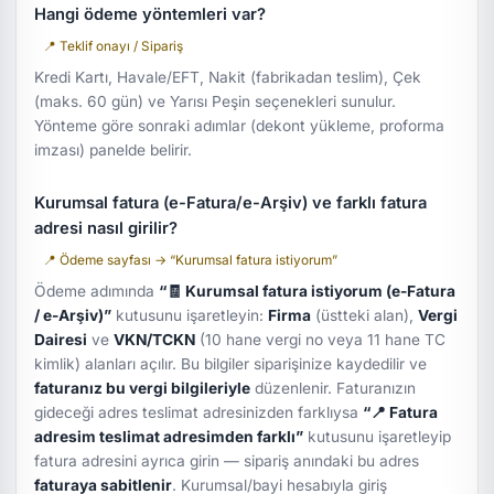
Hangi ödeme yöntemleri var?
📍 Teklif onayı / Sipariş
Kredi Kartı, Havale/EFT, Nakit (fabrikadan teslim), Çek
(maks. 60 gün) ve Yarısı Peşin seçenekleri sunulur.
Yönteme göre sonraki adımlar (dekont yükleme, proforma
imzası) panelde belirir.
Kurumsal fatura (e-Fatura/e-Arşiv) ve farklı fatura
adresi nasıl girilir?
📍 Ödeme sayfası → “Kurumsal fatura istiyorum”
Ödeme adımında
“🧾 Kurumsal fatura istiyorum (e-Fatura
/ e-Arşiv)”
kutusunu işaretleyin:
Firma
(üstteki alan),
Vergi
Dairesi
ve
VKN/TCKN
(10 hane vergi no veya 11 hane TC
kimlik) alanları açılır. Bu bilgiler siparişinize kaydedilir ve
faturanız bu vergi bilgileriyle
düzenlenir. Faturanızın
gideceği adres teslimat adresinizden farklıysa
“📍 Fatura
adresim teslimat adresimden farklı”
kutusunu işaretleyip
fatura adresini ayrıca girin — sipariş anındaki bu adres
faturaya sabitlenir
. Kurumsal/bayi hesabıyla giriş