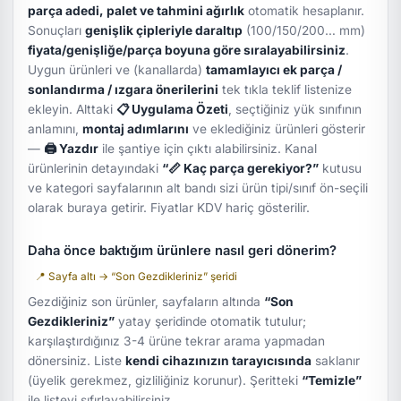
parça adedi, palet ve tahmini ağırlık
otomatik hesaplanır.
Sonuçları
genişlik çipleriyle daraltıp
(100/150/200… mm)
fiyata/genişliğe/parça boyuna göre sıralayabilirsiniz
.
Uygun ürünleri ve (kanallarda)
tamamlayıcı ek parça /
sonlandırma / ızgara önerilerini
tek tıkla teklif listenize
ekleyin. Alttaki
📋 Uygulama Özeti
, seçtiğiniz yük sınıfının
anlamını,
montaj adımlarını
ve eklediğiniz ürünleri gösterir
—
🖨 Yazdır
ile şantiye için çıktı alabilirsiniz. Kanal
ürünlerinin detayındaki
“📏 Kaç parça gerekiyor?”
kutusu
ve kategori sayfalarının alt bandı sizi ürün tipi/sınıf ön-seçili
olarak buraya getirir. Fiyatlar KDV hariç gösterilir.
Daha önce baktığım ürünlere nasıl geri dönerim?
📍 Sayfa altı → “Son Gezdikleriniz” şeridi
Gezdiğiniz son ürünler, sayfaların altında
“Son
Gezdikleriniz”
yatay şeridinde otomatik tutulur;
karşılaştırdığınız 3-4 ürüne tekrar arama yapmadan
dönersiniz. Liste
kendi cihazınızın tarayıcısında
saklanır
(üyelik gerekmez, gizliliğiniz korunur). Şeritteki
“Temizle”
ile listeyi sıfırlayabilirsiniz.