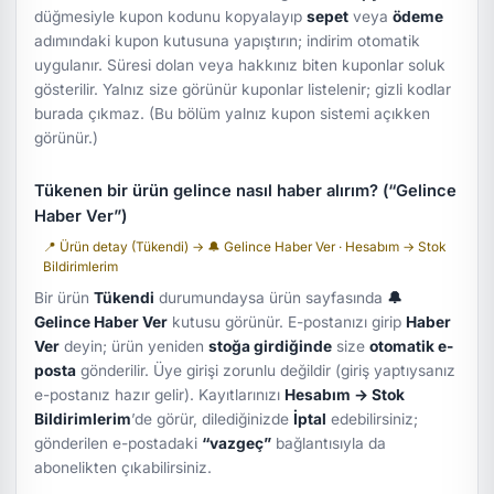
düğmesiyle kupon kodunu kopyalayıp
sepet
veya
ödeme
adımındaki kupon kutusuna yapıştırın; indirim otomatik
uygulanır. Süresi dolan veya hakkınız biten kuponlar soluk
gösterilir. Yalnız size görünür kuponlar listelenir; gizli kodlar
burada çıkmaz. (Bu bölüm yalnız kupon sistemi açıkken
görünür.)
Tükenen bir ürün gelince nasıl haber alırım? (“Gelince
Haber Ver”)
📍 Ürün detay (Tükendi) → 🔔 Gelince Haber Ver · Hesabım → Stok
Bildirimlerim
Bir ürün
Tükendi
durumundaysa ürün sayfasında
🔔
Gelince Haber Ver
kutusu görünür. E-postanızı girip
Haber
Ver
deyin; ürün yeniden
stoğa girdiğinde
size
otomatik e-
posta
gönderilir. Üye girişi zorunlu değildir (giriş yaptıysanız
e-postanız hazır gelir). Kayıtlarınızı
Hesabım → Stok
Bildirimlerim
’de görür, dilediğinizde
İptal
edebilirsiniz;
gönderilen e-postadaki
“vazgeç”
bağlantısıyla da
abonelikten çıkabilirsiniz.