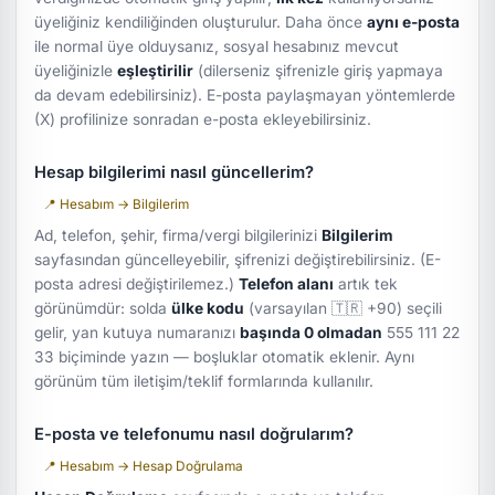
üyeliğiniz kendiliğinden oluşturulur. Daha önce
aynı e-posta
ile normal üye olduysanız, sosyal hesabınız mevcut
üyeliğinizle
eşleştirilir
(dilerseniz şifrenizle giriş yapmaya
da devam edebilirsiniz). E-posta paylaşmayan yöntemlerde
(X) profilinize sonradan e-posta ekleyebilirsiniz.
Hesap bilgilerimi nasıl güncellerim?
📍 Hesabım → Bilgilerim
Ad, telefon, şehir, firma/vergi bilgilerinizi
Bilgilerim
sayfasından güncelleyebilir, şifrenizi değiştirebilirsiniz. (E-
posta adresi değiştirilemez.)
Telefon alanı
artık tek
görünümdür: solda
ülke kodu
(varsayılan 🇹🇷 +90) seçili
gelir, yan kutuya numaranızı
başında 0 olmadan
555 111 22
33
biçiminde yazın — boşluklar otomatik eklenir. Aynı
görünüm tüm iletişim/teklif formlarında kullanılır.
E-posta ve telefonumu nasıl doğrularım?
📍 Hesabım → Hesap Doğrulama