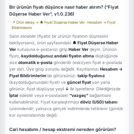
Bir ürünün fiyatı düşünce nasıl haber alırım? (“Fiyat
Düşerse Haber Ver”, v1.0.236)
📍 Ürün detay → 🔔 Fiyat Düşerse Haber Ver · Hesabım → Fiyat
Bildirimlerim
Satın alınabilir (fiyatlı) bir ürünün fiyatının düşmesini
bekliyorsanız, ürün sayfasındaki
🔔 Fiyat Düşerse Haber
Ver
kutusuna e-postanızı girip
Haber Ver
deyin. Ürünün
fiyatı,
kaydolduğunuz andaki fiyatın altına
düştüğünde
size
otomatik e-posta
gönderilir (eski/yeni fiyat e-postada
yer alır). Üye girişi zorunlu değildir. Kayıtlarınızı
Hesabım →
Fiyat Bildirimlerim
’de görürsünüz:
takip fiyatınız
(kaydolduğunuzdaki fiyat) ve
güncel fiyat
yan yana
görünür; fiyat düştüyse yeşil
↓
ile işaretlenir. Dilediğinizde
İptal
edebilir veya e-postadaki
“vazgeç”
bağlantısını
kullanabilirsiniz. Fiyat karşılaştırması
döviz (USD) tabanı
üzerindendir; yalnızca gerçek indirimlerde tetiklenir (günlük
kur oynamalarında değil).
Cari hesabımı / hesap ekstremi nereden görürüm?