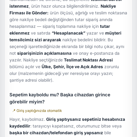
istenmez
, ürün hazır olunca bilgilendirilirsiniz.
Nakliye
Firması ile Gönder:
ürün ölçüsü, ağırlığı ve teslim noktasına
göre nakliye bedeli değiştiğinden tutar sipariş anında
hesaplanmaz — sipariş toplamına nakliye için
tutar
eklenmez
ve satırda
“Hesaplanacak”
yazar ve
müşteri
temsilcimiz sizi arayarak
nakliye bedelini bildirir. Bu
seçeneği işaretlediğinizde ekranda bir bilgi notu çıkar, aynı
not
siparişinizin açıklamasına
ve onay e-postanıza da
yazılır. Nakliye seçtiğinizde
Teslimat Noktası Adresi
bölümü açılır ve
Ülke, Şehir, İlçe ve Açık Adres
zorunlu
olur (malzemenin gideceği yer neresiyse orayı yazın;
şantiye adresi olabilir).
Sepetim kayboldu mu? Başka cihazdan girince
görebilir miyim?
📍 Giriş yaptığınızda otomatik
Hayır, kaybolmaz.
Giriş yaptıysanız sepetiniz hesabınıza
kaydedilir
: tarayıcıyı kapatsanız, oturumunuz bitse veya
başka bir cihazdan/telefondan giriş yapsanız
bile