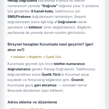
Hesap Doğrulama
sayfasında e-posta ve telefon
numaranızın yanında
“Doğrula”
düğmesi çıkar. E-postanız
için gönderilen
6 haneli kodu
, telefonunuz için
SMS/Firebase
doğrulamasını tamamlayın. Başarılı
doğrulamadan sonra ilgili bilgi
✓ Doğrulandı
olarak
işaretlenir ve
kilitlenir
(artık değiştirilemez). Bilgilerim
sayfasında da yanında durum rozetini görürsünüz.
Bireysel hesaptan Kurumsala nasıl geçerim? (geri
alınır mı?)
📍 Hesabım → Bilgilerim → Üyelik Türü
Kurumsala geçmek için önce
telefon numaranızı
doğrulamanız
gerekir (Hesap Doğrulama). Telefonunuz
doğrulandıktan sonra
Üyelik Türü
nü Kurumsal seçip
kaydedin ve firma/vergi bilgilerinizi girin.
Önemli:
Kurumsala geçiş
geri alınamaz
— sonradan tekrar
Bireysele dönülemez (alan kilitlenir).
Adres ekleme ve düzenleme