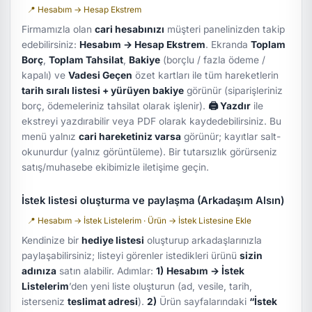
📍 Hesabım → Hesap Ekstrem
Firmamızla olan
cari hesabınızı
müşteri panelinizden takip
edebilirsiniz:
Hesabım → Hesap Ekstrem
. Ekranda
Toplam
Borç
,
Toplam Tahsilat
,
Bakiye
(borçlu / fazla ödeme /
kapalı) ve
Vadesi Geçen
özet kartları ile tüm hareketlerin
tarih sıralı listesi + yürüyen bakiye
görünür (siparişleriniz
borç, ödemeleriniz tahsilat olarak işlenir).
🖨 Yazdır
ile
ekstreyi yazdırabilir veya PDF olarak kaydedebilirsiniz. Bu
menü yalnız
cari hareketiniz varsa
görünür; kayıtlar salt-
okunurdur (yalnız görüntüleme). Bir tutarsızlık görürseniz
satış/muhasebe ekibimizle iletişime geçin.
İstek listesi oluşturma ve paylaşma (Arkadaşım Alsın)
📍 Hesabım → İstek Listelerim · Ürün → İstek Listesine Ekle
Kendinize bir
hediye listesi
oluşturup arkadaşlarınızla
paylaşabilirsiniz; listeyi görenler istedikleri ürünü
sizin
adınıza
satın alabilir. Adımlar:
1)
Hesabım → İstek
Listelerim
’den yeni liste oluşturun (ad, vesile, tarih,
isterseniz
teslimat adresi
).
2)
Ürün sayfalarındaki
“İstek