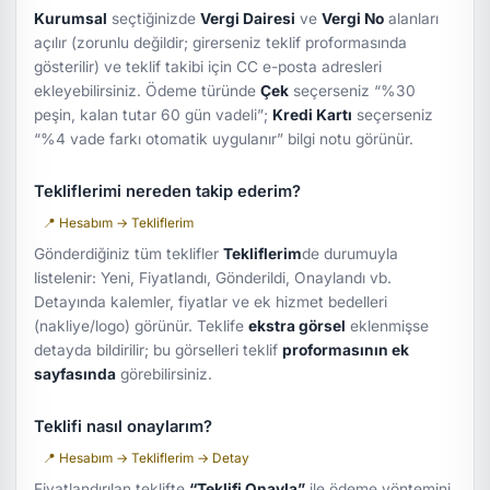
Kurumsal
seçtiğinizde
Vergi Dairesi
ve
Vergi No
alanları
açılır (zorunlu değildir; girerseniz teklif proformasında
gösterilir) ve teklif takibi için CC e-posta adresleri
ekleyebilirsiniz. Ödeme türünde
Çek
seçerseniz
“%30
peşin, kalan tutar 60 gün vadeli”
;
Kredi Kartı
seçerseniz
“%4 vade farkı otomatik uygulanır”
bilgi notu görünür.
Tekliflerimi nereden takip ederim?
📍 Hesabım → Tekliflerim
Gönderdiğiniz tüm teklifler
Tekliflerim
de durumuyla
listelenir: Yeni, Fiyatlandı, Gönderildi, Onaylandı vb.
Detayında kalemler, fiyatlar ve ek hizmet bedelleri
(nakliye/logo) görünür. Teklife
ekstra görsel
eklenmişse
detayda bildirilir; bu görselleri teklif
proformasının ek
sayfasında
görebilirsiniz.
Teklifi nasıl onaylarım?
📍 Hesabım → Tekliflerim → Detay
Fiyatlandırılan teklifte
“Teklifi Onayla”
ile ödeme yöntemini