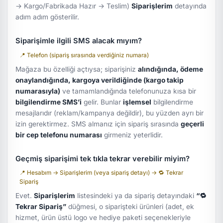
→ Kargo/Fabrikada Hazır → Teslim)
Siparişlerim
detayında
adım adım gösterilir.
Siparişimle ilgili SMS alacak mıyım?
📍 Telefon (sipariş sırasında verdiğiniz numara)
Mağaza bu özelliği açtıysa; siparişiniz
alındığında, ödeme
onaylandığında, kargoya verildiğinde (kargo takip
numarasıyla)
ve tamamlandığında telefonunuza kısa bir
bilgilendirme SMS’i
gelir. Bunlar
işlemsel
bilgilendirme
mesajlarıdır (reklam/kampanya değildir), bu yüzden ayrı bir
izin gerektirmez. SMS almanız için sipariş sırasında
geçerli
bir cep telefonu numarası
girmeniz yeterlidir.
Geçmiş siparişimi tek tıkla tekrar verebilir miyim?
📍 Hesabım → Siparişlerim (veya sipariş detayı) → 🔁 Tekrar
Sipariş
Evet.
Siparişlerim
listesindeki ya da sipariş detayındaki
“🔁
Tekrar Sipariş”
düğmesi, o siparişteki ürünleri (adet, ek
hizmet, ürün üstü logo ve hediye paketi seçenekleriyle