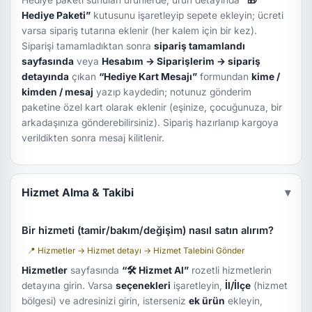
Hediye paketi sunulan ürünlerde, ürün detayında
“🎁
Hediye Paketi”
kutusunu işaretleyip sepete ekleyin; ücreti
varsa sipariş tutarına eklenir (her kalem için bir kez).
Siparişi tamamladıktan sonra
sipariş tamamlandı
sayfasında
veya
Hesabım → Siparişlerim → sipariş
detayında
çıkan
“Hediye Kart Mesajı”
formundan
kime /
kimden / mesaj
yazıp kaydedin; notunuz gönderim
paketine özel kart olarak eklenir (eşinize, çocuğunuza, bir
arkadaşınıza gönderebilirsiniz). Sipariş hazırlanıp kargoya
verildikten sonra mesaj kilitlenir.
Hizmet Alma & Takibi
▾
Bir hizmeti (tamir/bakım/değişim) nasıl satın alırım?
📍 Hizmetler → Hizmet detayı → Hizmet Talebini Gönder
Hizmetler
sayfasında
“🛠 Hizmet Al”
rozetli hizmetlerin
detayına girin. Varsa
seçenekleri
işaretleyin,
İl/İlçe
(hizmet
bölgesi) ve adresinizi girin, isterseniz
ek ürün
ekleyin,