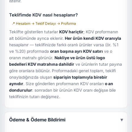
istenir.
Teklifimde KDV nasıl hesaplanır?
📍 Hesabım → Teklif Detayı → Proforma
Teklifte gösterilen tutarlar
KDV hariçtir
; KDV proformanın
alt bölümünde ayrıca eklenir.
Her ürün kendi KDV oranıyla
hesaplanır — teklifinizde farklı oranlı ürünler varsa (ör. %1
ve %20) proformada
oran başına ayrı KDV satırı
ve o
oranın matrahı görünür.
Nakliye ve ürün üstü logo
bedelleri KDV matrahına dahildir
ve ürünlerin tutar payına
göre oranlara bölünür. Proformadaki genel toplam, teklifi
onayladığınızda oluşan
siparişin toplamıyla birebir
aynıdır
. Size gönderilen proformanın KDV oranları
o an
dondurulur
: sonradan bir ürünün KDV oranı değişse bile
teklifinizin tutarı değişmez.
Ödeme & Ödeme Bildirimi
▾