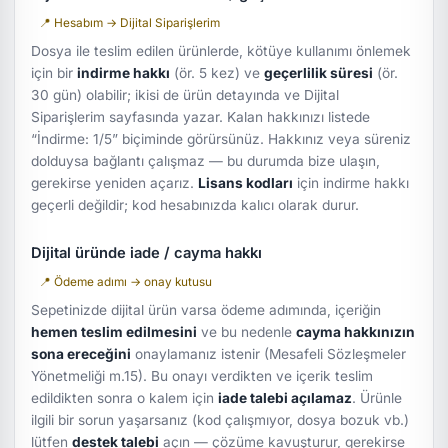
📍 Hesabım → Dijital Siparişlerim
Dosya ile teslim edilen ürünlerde, kötüye kullanımı önlemek
için bir
indirme hakkı
(ör. 5 kez) ve
geçerlilik süresi
(ör.
30 gün) olabilir; ikisi de ürün detayında ve Dijital
Siparişlerim sayfasında yazar. Kalan hakkınızı listede
“İndirme: 1/5”
biçiminde görürsünüz. Hakkınız veya süreniz
dolduysa bağlantı çalışmaz — bu durumda bize ulaşın,
gerekirse yeniden açarız.
Lisans kodları
için indirme hakkı
geçerli değildir; kod hesabınızda kalıcı olarak durur.
Dijital üründe iade / cayma hakkı
📍 Ödeme adımı → onay kutusu
Sepetinizde dijital ürün varsa ödeme adımında, içeriğin
hemen teslim edilmesini
ve bu nedenle
cayma hakkınızın
sona ereceğini
onaylamanız istenir (Mesafeli Sözleşmeler
Yönetmeliği m.15). Bu onayı verdikten ve içerik teslim
edildikten sonra o kalem için
iade talebi açılamaz
. Ürünle
ilgili bir sorun yaşarsanız (kod çalışmıyor, dosya bozuk vb.)
lütfen
destek talebi
açın — çözüme kavuşturur, gerekirse