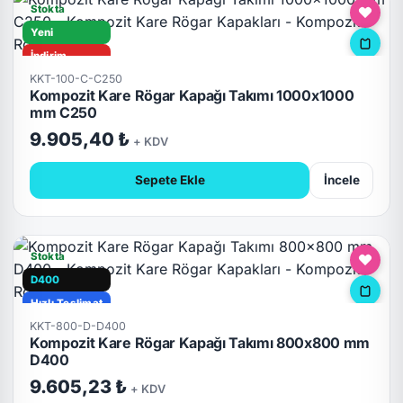
Stokta
Yeni
İndirim
KKT-100-C-C250
C250
Kompozit Kare Rögar Kapağı Takımı 1000x1000
Hızlı Teslimat
mm C250
Kilitli
9.905,40 ₺
+ KDV
Sepete Ekle
İncele
Stokta
D400
Hızlı Teslimat
KKT-800-D-D400
Kompozit Kare Rögar Kapağı Takımı 800x800 mm
D400
9.605,23 ₺
+ KDV