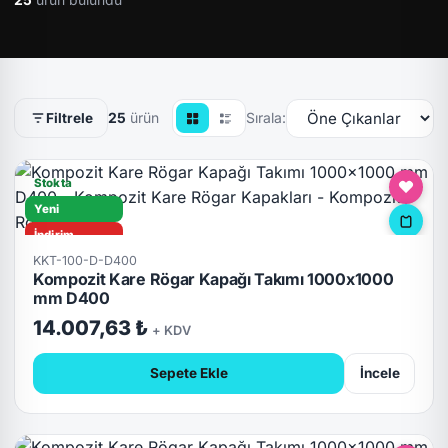
25
ürün
Sırala:
Filtrele
Stokta
Yeni
İndirim
KKT-100-D-D400
D400
Kompozit Kare Rögar Kapağı Takımı 1000x1000
Hızlı Teslimat
mm D400
Kilitli
14.007,63 ₺
+ KDV
Sepete Ekle
İncele