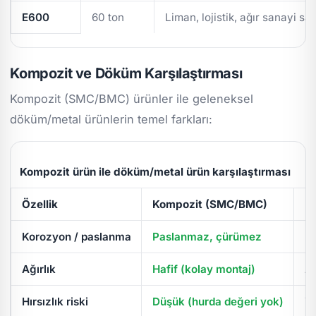
E600
60 ton
Liman, lojistik, ağır sanayi sa
Kompozit ve Döküm Karşılaştırması
Kompozit (SMC/BMC) ürünler ile geleneksel
döküm/metal ürünlerin temel farkları:
Kompozit ürün ile döküm/metal ürün karşılaştırması
Özellik
Kompozit (SMC/BMC)
D
Korozyon / paslanma
Paslanmaz, çürümez
Pa
Ağırlık
Hafif (kolay montaj)
Ağ
Hırsızlık riski
Düşük (hurda değeri yok)
Yü