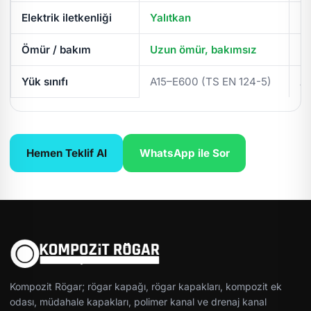
Elektrik iletkenliği
Yalıtkan
İl
Ömür / bakım
Uzun ömür, bakımsız
Pe
Yük sınıfı
A15–E600 (TS EN 124-5)
A
Hemen Teklif Al
WhatsApp ile Sor
Kompozit Rögar; rögar kapağı, rögar kapakları, kompozit ek
odası, müdahale kapakları, polimer kanal ve drenaj kanal