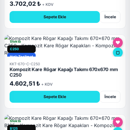
3.702,02 ₺
+ KDV
Sepete Ekle
İncele
Stokta
C250
Hızlı Teslimat
KKT-670-C-C250
Kompozit Kare Rögar Kapağı Takımı 670x670 mm
C250
4.602,51 ₺
+ KDV
Sepete Ekle
İncele
Stokta
B125