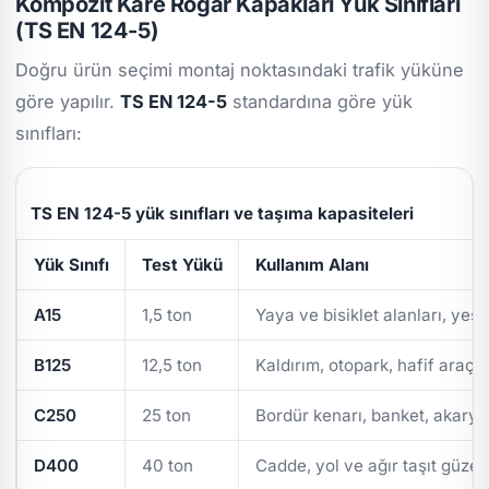
Kompozit Kare Rögar Kapakları Yük Sınıfları
(TS EN 124-5)
Doğru ürün seçimi montaj noktasındaki trafik yüküne
göre yapılır.
TS EN 124-5
standardına göre yük
sınıfları:
TS EN 124-5 yük sınıfları ve taşıma kapasiteleri
Yük Sınıfı
Test Yükü
Kullanım Alanı
A15
1,5 ton
Yaya ve bisiklet alanları, yeşi
B125
12,5 ton
Kaldırım, otopark, hafif araç t
C250
25 ton
Bordür kenarı, banket, akarya
D400
40 ton
Cadde, yol ve ağır taşıt güzer