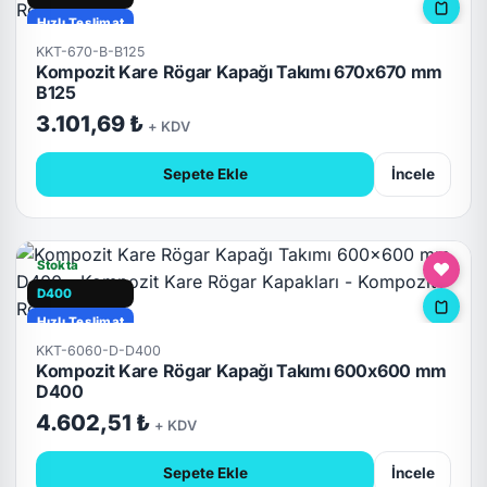
Hızlı Teslimat
KKT-670-B-B125
Kompozit Kare Rögar Kapağı Takımı 670x670 mm
B125
3.101,69 ₺
+ KDV
Sepete Ekle
İncele
Stokta
D400
Hızlı Teslimat
KKT-6060-D-D400
Kompozit Kare Rögar Kapağı Takımı 600x600 mm
D400
4.602,51 ₺
+ KDV
Sepete Ekle
İncele