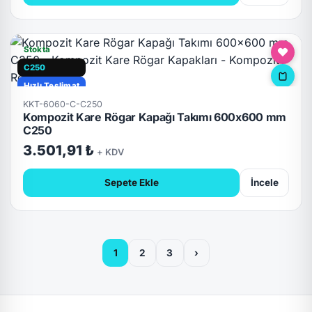
Stokta
C250
Hızlı Teslimat
KKT-6060-C-C250
Kompozit Kare Rögar Kapağı Takımı 600x600 mm
C250
3.501,91 ₺
+ KDV
Sepete Ekle
İncele
1
2
3
›