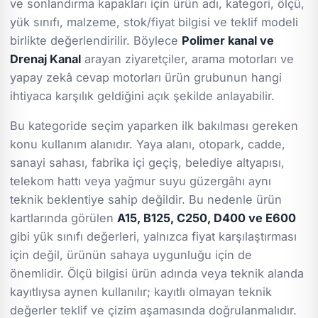
ve sonlandırma kapakları için ürün adı, kategori, ölçü,
yük sınıfı, malzeme, stok/fiyat bilgisi ve teklif modeli
birlikte değerlendirilir. Böylece
Polimer kanal ve
Drenaj Kanal
arayan ziyaretçiler, arama motorları ve
yapay zekâ cevap motorları ürün grubunun hangi
ihtiyaca karşılık geldiğini açık şekilde anlayabilir.
Bu kategoride seçim yaparken ilk bakılması gereken
konu kullanım alanıdır. Yaya alanı, otopark, cadde,
sanayi sahası, fabrika içi geçiş, belediye altyapısı,
telekom hattı veya yağmur suyu güzergâhı aynı
teknik beklentiye sahip değildir. Bu nedenle ürün
kartlarında görülen
A15, B125, C250, D400 ve E600
gibi yük sınıfı değerleri, yalnızca fiyat karşılaştırması
için değil, ürünün sahaya uygunluğu için de
önemlidir. Ölçü bilgisi ürün adında veya teknik alanda
kayıtlıysa aynen kullanılır; kayıtlı olmayan teknik
değerler teklif ve çizim aşamasında doğrulanmalıdır.