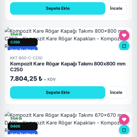
Sepete Ekle
İncele
Stokta
C250
Hızlı Teslimat
KKT-800-C-C250
Kompozit Kare Rögar Kapağı Takımı 800x800 mm
C250
7.804,25 ₺
+ KDV
Sepete Ekle
İncele
Stokta
D400
Hızlı Teslimat