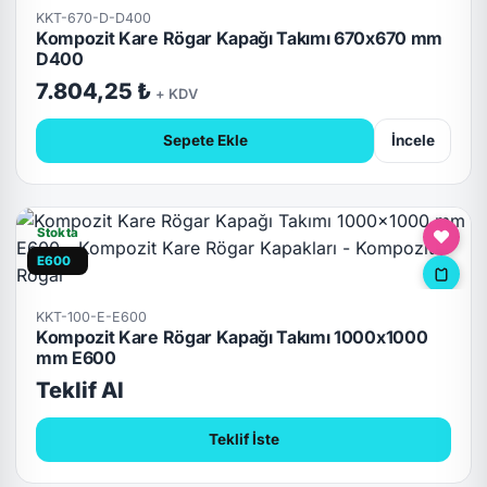
KKT-670-D-D400
Kompozit Kare Rögar Kapağı Takımı 670x670 mm
D400
7.804,25 ₺
+ KDV
Sepete Ekle
İncele
Stokta
E600
KKT-100-E-E600
Kompozit Kare Rögar Kapağı Takımı 1000x1000
mm E600
Teklif Al
Teklif İste