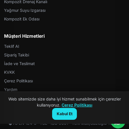
Kompozit Drenaj Kanalı
Yağmur Suyu Izgarası
Kompozit Ek Odası
Müşteri Hizmetleri
Teklif Al
Sipariş Takibi
İade ve Teslimat
KVKK
Çerez Politikası
Yardım
Web sitemizde size daha iyi hizmet sunabilmek için çerezler
kullanıyoruz.
Çerez Politikası
Kabul Et
© 2026 Kompozit Rögar. Tüm hakları saklıdır.
TS EN 124-5 · TSE · ISO 9001 · Yerli Malı
|
Gazioğlu Yazılım