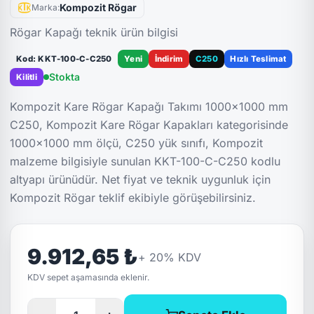
Kompozit Rögar
Marka:
Rögar Kapağı teknik ürün bilgisi
Kod: KKT-100-C-C250
Yeni
İndirim
C250
Hızlı Teslimat
Stokta
Kilitli
Kompozit Kare Rögar Kapağı Takımı 1000x1000 mm
C250, Kompozit Kare Rögar Kapakları kategorisinde
1000x1000 mm ölçü, C250 yük sınıfı, Kompozit
malzeme bilgisiyle sunulan KKT-100-C-C250 kodlu
altyapı ürünüdür. Net fiyat ve teknik uygunluk için
Kompozit Rögar teklif ekibiyle görüşebilirsiniz.
9.912,65 ₺
+
20
% KDV
KDV sepet aşamasında eklenir.