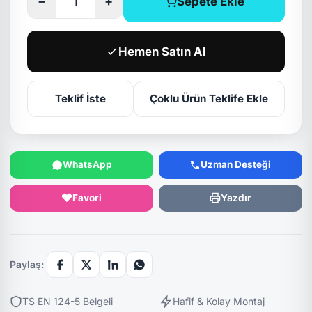
−
+
Sepete Ekle
Hemen Satın Al
Teklif İste
Çoklu Ürün Teklife Ekle
WhatsApp
Uzman Desteği
Favori
Yazdır
Paylaş:
TS EN 124-5 Belgeli
Hafif & Kolay Montaj