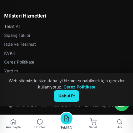
Müşteri Hizmetleri
Teklif Al
Sipariş Takibi
İade ve Teslimat
KVKK
Çerez Politikası
Yardım
Web sitemizde size daha iyi hizmet sunabilmek için çerezler
kullanıyoruz.
Çerez Politikası
Kabul Et
© 2026 Kompozit Rögar. Tüm hakları saklıdır.
TS EN 124-5 · TSE · ISO 9001 · Yerli Malı
|
Gazioğlu Yazılım
Ana Sayfa
Ürünler
Sepet
Ara
Teklif Al