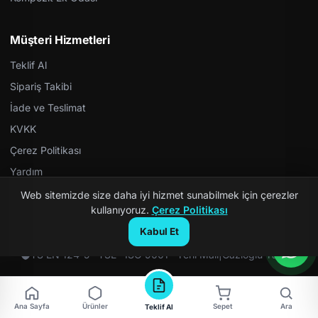
Müşteri Hizmetleri
Teklif Al
Sipariş Takibi
İade ve Teslimat
KVKK
Çerez Politikası
Yardım
Web sitemizde size daha iyi hizmet sunabilmek için çerezler
kullanıyoruz.
Çerez Politikası
Kabul Et
© 2026 Kompozit Rögar. Tüm hakları saklıdır.
TS EN 124-5 · TSE · ISO 9001 · Yerli Malı
|
Gazioğlu Yazılım
Ana Sayfa
Ürünler
Sepet
Ara
Teklif Al