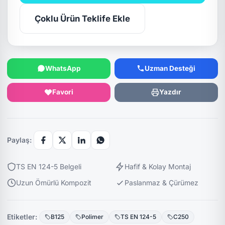
Çoklu Ürün Teklife Ekle
WhatsApp
Uzman Desteği
Favori
Yazdır
Paylaş:
TS EN 124-5 Belgeli
Hafif & Kolay Montaj
Uzun Ömürlü Kompozit
Paslanmaz & Çürümez
Etiketler:
B125
Polimer
TS EN 124-5
C250