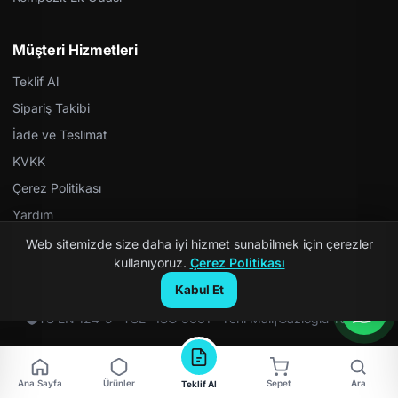
Müşteri Hizmetleri
Teklif Al
Sipariş Takibi
İade ve Teslimat
KVKK
Çerez Politikası
Yardım
Web sitemizde size daha iyi hizmet sunabilmek için çerezler
kullanıyoruz.
Çerez Politikası
Kabul Et
© 2026 Kompozit Rögar. Tüm hakları saklıdır.
TS EN 124-5 · TSE · ISO 9001 · Yerli Malı
|
Gazioğlu Yazılım
Ana Sayfa
Ürünler
Sepet
Ara
Teklif Al