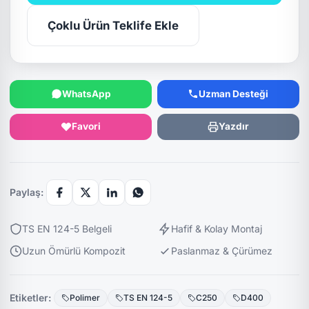
Çoklu Ürün Teklife Ekle
WhatsApp
Uzman Desteği
Favori
Yazdır
Paylaş:
TS EN 124-5 Belgeli
Hafif & Kolay Montaj
Uzun Ömürlü Kompozit
Paslanmaz & Çürümez
Etiketler:
Polimer
TS EN 124-5
C250
D400