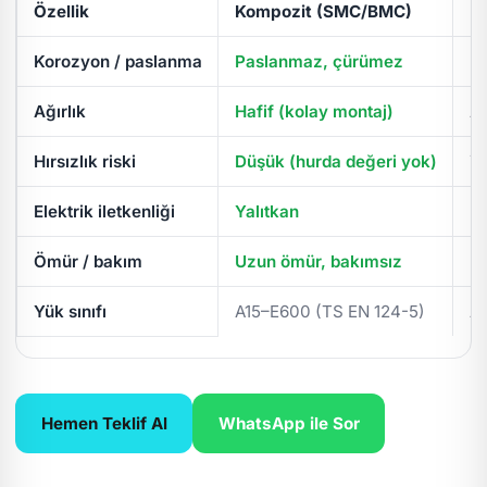
Özellik
Kompozit (SMC/BMC)
D
Korozyon / paslanma
Paslanmaz, çürümez
Pa
Ağırlık
Hafif (kolay montaj)
Ağ
Hırsızlık riski
Düşük (hurda değeri yok)
Yü
Elektrik iletkenliği
Yalıtkan
İl
Ömür / bakım
Uzun ömür, bakımsız
Pe
Yük sınıfı
A15–E600 (TS EN 124-5)
A
Hemen Teklif Al
WhatsApp ile Sor