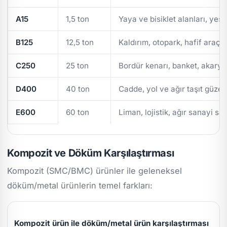
A15
1,5 ton
Yaya ve bisiklet alanları, yeşi
B125
12,5 ton
Kaldırım, otopark, hafif araç t
C250
25 ton
Bordür kenarı, banket, akarya
D400
40 ton
Cadde, yol ve ağır taşıt güzer
E600
60 ton
Liman, lojistik, ağır sanayi sa
Kompozit ve Döküm Karşılaştırması
Kompozit (SMC/BMC) ürünler ile geleneksel
döküm/metal ürünlerin temel farkları:
Kompozit ürün ile döküm/metal ürün karşılaştırması