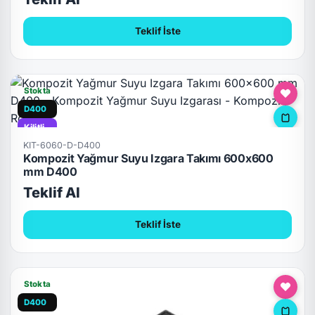
Teklif İste
Stokta
D400
Kilitli
KIT-6060-D-D400
Kompozit Yağmur Suyu Izgara Takımı 600x600
mm D400
Teklif Al
Teklif İste
Stokta
D400