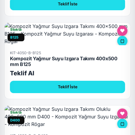
Teklif İste
Stokta
B125
KIT-4050-B-B125
Kompozit Yağmur Suyu Izgara Takımı 400x500
mm B125
Teklif Al
Teklif İste
Stokta
D400