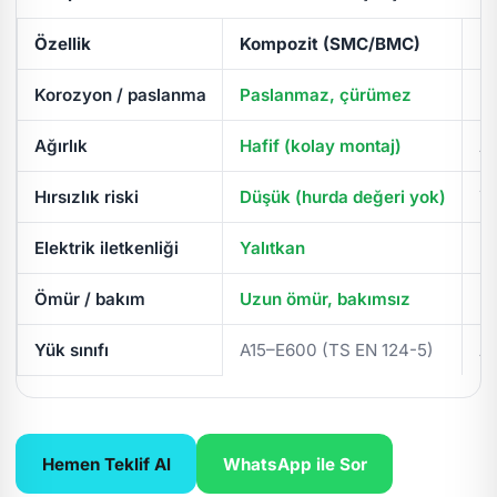
Özellik
Kompozit (SMC/BMC)
D
Korozyon / paslanma
Paslanmaz, çürümez
Pa
Ağırlık
Hafif (kolay montaj)
Ağ
Hırsızlık riski
Düşük (hurda değeri yok)
Yü
Elektrik iletkenliği
Yalıtkan
İl
Ömür / bakım
Uzun ömür, bakımsız
Pe
Yük sınıfı
A15–E600 (TS EN 124-5)
A
Hemen Teklif Al
WhatsApp ile Sor