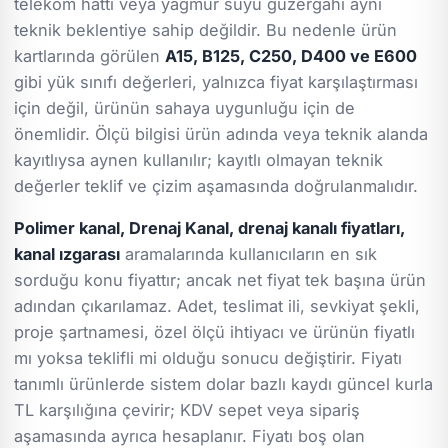
telekom hattı veya yağmur suyu güzergâhı aynı
teknik beklentiye sahip değildir. Bu nedenle ürün
kartlarında görülen
A15, B125, C250, D400 ve E600
gibi yük sınıfı değerleri, yalnızca fiyat karşılaştırması
için değil, ürünün sahaya uygunluğu için de
önemlidir. Ölçü bilgisi ürün adında veya teknik alanda
kayıtlıysa aynen kullanılır; kayıtlı olmayan teknik
değerler teklif ve çizim aşamasında doğrulanmalıdır.
Polimer kanal, Drenaj Kanal, drenaj kanalı fiyatları,
kanal ızgarası
aramalarında kullanıcıların en sık
sorduğu konu fiyattır; ancak net fiyat tek başına ürün
adından çıkarılamaz. Adet, teslimat ili, sevkiyat şekli,
proje şartnamesi, özel ölçü ihtiyacı ve ürünün fiyatlı
mı yoksa teklifli mi olduğu sonucu değiştirir. Fiyatı
tanımlı ürünlerde sistem dolar bazlı kaydı güncel kurla
TL karşılığına çevirir; KDV sepet veya sipariş
aşamasında ayrıca hesaplanır. Fiyatı boş olan