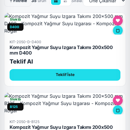
35
ürün
Sırala:
Filtrele
Stokta
D400
KIT-2050-D-D400
Kompozit Yağmur Suyu Izgara Takımı 200x500
mm D400
Teklif Al
Teklif İste
Stokta
B125
KIT-2050-B-B125
Kompozit Yağmur Suyu Izgara Takımı 200x500