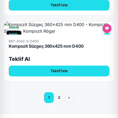
Teklif İste
Stokta
D400
KKT-3042-S-D400
Kompozit Süzgeç 360x425 mm D400
Teklif Al
Teklif İste
1
2
›