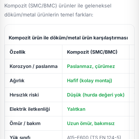
Kompozit (SMC/BMC) ürünler ile geleneksel
döküm/metal ürünlerin temel farkları:
Kompozit ürün ile döküm/metal ürün karşılaştırması
Özellik
Kompozit (SMC/BMC)
D
Korozyon / paslanma
Paslanmaz, çürümez
Pa
Ağırlık
Hafif (kolay montaj)
Ağ
Hırsızlık riski
Düşük (hurda değeri yok)
Yü
Elektrik iletkenliği
Yalıtkan
İl
Ömür / bakım
Uzun ömür, bakımsız
Pe
Yük sınıfı
A15–E600 (TS EN 124-5)
A