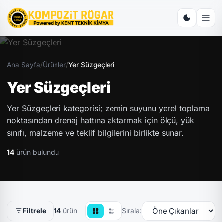
Ana Sayfa
/
Ürünler
/
Yer Süzgeçleri
Yer Süzgeçleri
Yer Süzgeçleri kategorisi; zemin suyunu yerel toplama
noktasından drenaj hattına aktarmak için ölçü, yük
sınıfı, malzeme ve teklif bilgilerini birlikte sunar.
14
ürün bulundu
14
ürün
Sırala:
Filtrele