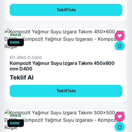
Teklif İste
Stokta
D400
KIT-4560-D-D400
Kompozit Yağmur Suyu Izgara Takımı 450x600
mm D400
Teklif Al
Teklif İste
Stokta
D400