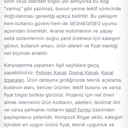
sınıfı veya standart bilgisi yer almıyorsa bu bilgi
“varmış” gibi yazılmaz; bunun yerine teklif sürecinde
doğrulanması gerektiği açıkça belirtilir. Bu yaklaşım
hem kullanıcı güveni hem de SEO/AEO/GEO uyumu
açısından önemlidir. Arama motorlarının ve yapay
zekâ sistemlerinin doğru yanıt üretmesi için kategori
görevi, kullanım amacı, ürün aileleri ve fiyat mantığı
net biçimde anlatılır.
Karşılaştırma yaparken ilgili sayfalara geçiş
yapabilirsiniz:
Polimer Kanal
,
Drenaj Kanalı
,
Kanal
Izgaraları
. Ürün detayına girdiğinizde teknik açıklama,
kullanım alanı, benzer ürünler, teklif butonu ve varsa
fiyat bilgisi birlikte görünür. Projeniz için net öneri
almak isterseniz ürün kodlarını, adetleri, teslimat ilini
ve varsa şartname notlarını
teklif formu
üzerinden
paylaşmanız yeterlidir. Kompozit Rögar ekibi, kategori
içindeki en uygun ürünü fiyat, teknik uygunluk ve