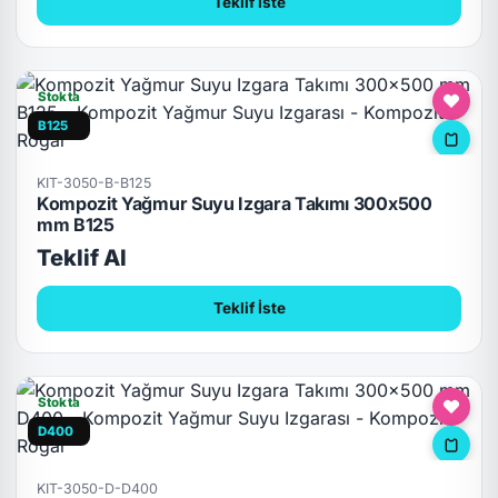
Teklif İste
Stokta
B125
KIT-3050-B-B125
Kompozit Yağmur Suyu Izgara Takımı 300x500
mm B125
Teklif Al
Teklif İste
Stokta
D400
KIT-3050-D-D400