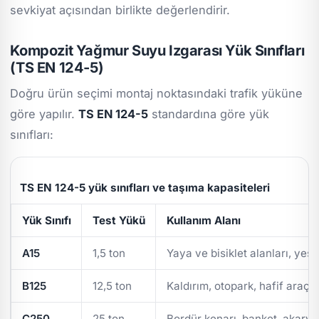
sevkiyat açısından birlikte değerlendirir.
Kompozit Yağmur Suyu Izgarası Yük Sınıfları
(TS EN 124-5)
Doğru ürün seçimi montaj noktasındaki trafik yüküne
göre yapılır.
TS EN 124-5
standardına göre yük
sınıfları:
TS EN 124-5 yük sınıfları ve taşıma kapasiteleri
Yük Sınıfı
Test Yükü
Kullanım Alanı
A15
1,5 ton
Yaya ve bisiklet alanları, yeşi
B125
12,5 ton
Kaldırım, otopark, hafif araç t
C250
25 ton
Bordür kenarı, banket, akarya