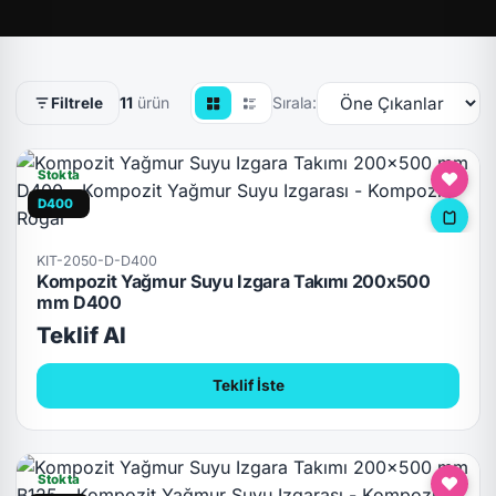
11
ürün
Sırala:
Filtrele
Stokta
D400
KIT-2050-D-D400
Kompozit Yağmur Suyu Izgara Takımı 200x500
mm D400
Teklif Al
Teklif İste
Stokta