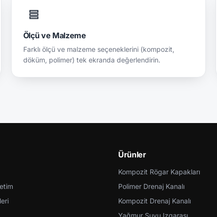
Ölçü ve Malzeme
Farklı ölçü ve malzeme seçeneklerini (kompozit,
döküm, polimer) tek ekranda değerlendirin.
Ürünler
Kompozit Rögar Kapakları
retim
Polimer Drenaj Kanalı
eri
Kompozit Drenaj Kanalı
Yağmur Suyu Izgarası