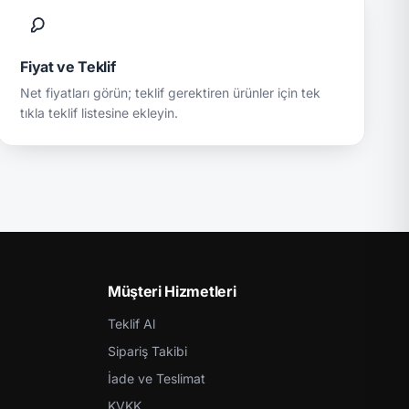
Fiyat ve Teklif
Net fiyatları görün; teklif gerektiren ürünler için tek
tıkla teklif listesine ekleyin.
Müşteri Hizmetleri
Teklif Al
Sipariş Takibi
İade ve Teslimat
KVKK