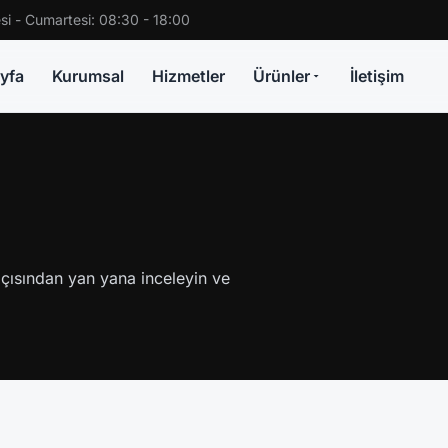
si - Cumartesi: 08:30 - 18:00
yfa
Kurumsal
Hizmetler
Ürünler
İletişim
 açısından yan yana inceleyin ve