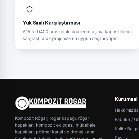
Yük Sınıfı Karşılaştırması
A15 ile D400 arasındaki ürünlerin taşıma kapasitelerini
karşılaştırarak projenize en uygun seçimi yapın.
Kurumsal
Hakkımızda
Kompozit Rögar; rögar kapağı, rögar
Fabrika / Ü
kapakları, kompozit ek odası, müdahale
Kalite Belgel
kapakları, polimer kanal ve drenaj kanal
Bayilik
ürünlerinde teknik içerik, doğru ürün seçimi