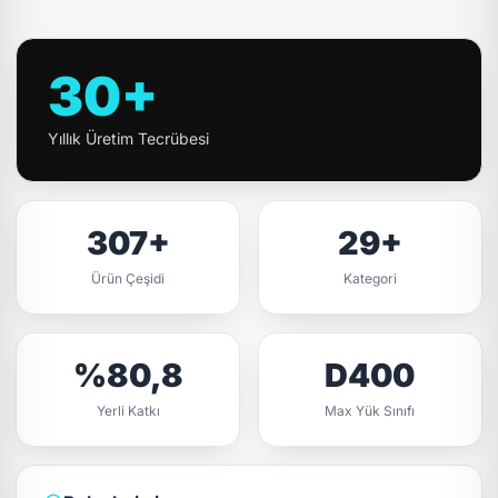
30+
Yıllık Üretim Tecrübesi
307+
29+
Ürün Çeşidi
Kategori
%80,8
D400
Yerli Katkı
Max Yük Sınıfı