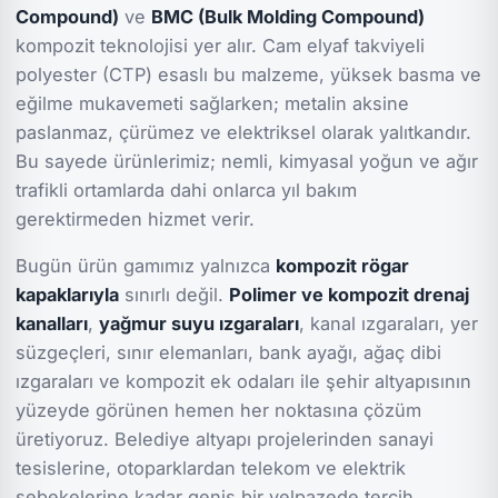
Compound)
ve
BMC (Bulk Molding Compound)
kompozit teknolojisi yer alır. Cam elyaf takviyeli
polyester (CTP) esaslı bu malzeme, yüksek basma ve
eğilme mukavemeti sağlarken; metalin aksine
paslanmaz, çürümez ve elektriksel olarak yalıtkandır.
Bu sayede ürünlerimiz; nemli, kimyasal yoğun ve ağır
trafikli ortamlarda dahi onlarca yıl bakım
gerektirmeden hizmet verir.
Bugün ürün gamımız yalnızca
kompozit rögar
kapaklarıyla
sınırlı değil.
Polimer ve kompozit drenaj
kanalları
,
yağmur suyu ızgaraları
, kanal ızgaraları, yer
süzgeçleri, sınır elemanları, bank ayağı, ağaç dibi
ızgaraları ve kompozit ek odaları ile şehir altyapısının
yüzeyde görünen hemen her noktasına çözüm
üretiyoruz. Belediye altyapı projelerinden sanayi
tesislerine, otoparklardan telekom ve elektrik
şebekelerine kadar geniş bir yelpazede tercih