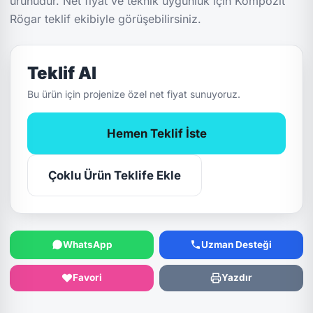
ürünüdür. Net fiyat ve teknik uygunluk için Kompozit
Rögar teklif ekibiyle görüşebilirsiniz.
Teklif Al
Bu ürün için projenize özel net fiyat sunuyoruz.
Hemen Teklif İste
Çoklu Ürün Teklife Ekle
WhatsApp
Uzman Desteği
Favori
Yazdır