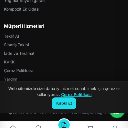
Yağmur Suyu Izgarası
Kompozit Ek Odası
Müşteri Hizmetleri
Teklif Al
Sipariş Takibi
İade ve Teslimat
KVKK
Çerez Politikası
Yardım
Web sitemizde size daha iyi hizmet sunabilmek için çerezler
kullanıyoruz.
Çerez Politikası
Kabul Et
© 2026 Kompozit Rögar. Tüm hakları saklıdır.
TS EN 124-5 · TSE · ISO 9001 · Yerli Malı
|
Gazioğlu Yazılım