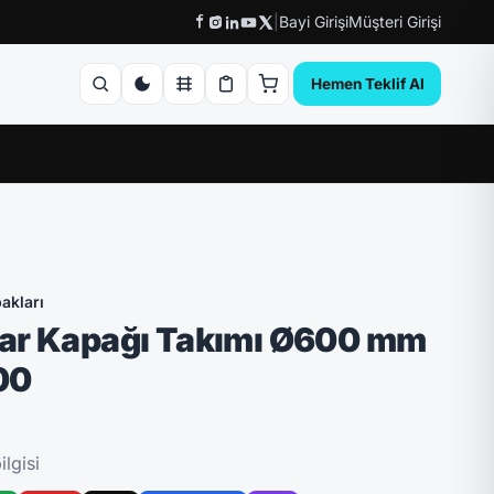
|
Bayi Girişi
Müşteri Girişi
Hemen Teklif Al
akları
ar Kapağı Takımı Ø600 mm
00
lgisi