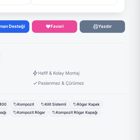
man Desteği
Favori
Yazdır
Hafif & Kolay Montaj
Paslanmaz & Çürümez
400
Kompozit
Kilit Sistemli
Rögar Kapak
pağı
Kompozit Rögar
Kompozit Rögar Kapağı