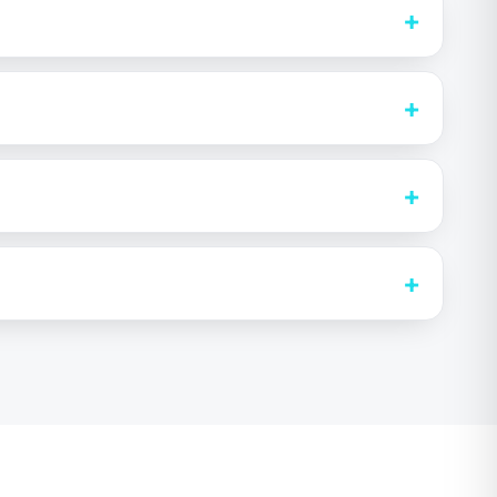
+
+
+
+