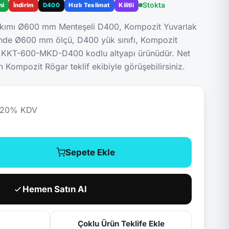
Stokta
ni
İndirim
D400
Hızlı Teslimat
Kilitli
kımı Ø600 mm Menteşeli D400, Kompozit Yuvarlak
inde Ø600 mm ölçü, D400 yük sınıfı, Kompozit
n KKT-600-MKD-D400 kodlu altyapı ürünüdür. Net
n Kompozit Rögar teklif ekibiyle görüşebilirsiniz.
20
% KDV
Sepete Ekle
Hemen Satın Al
Çoklu Ürün Teklife Ekle