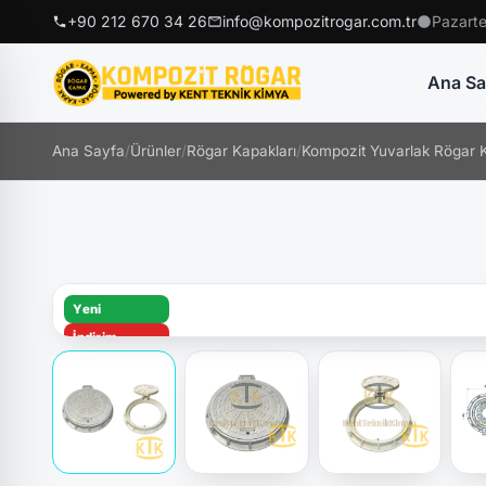
+90 212 670 34 26
info@kompozitrogar.com.tr
Pazarte
Ana Sa
Ana Sayfa
/
Ürünler
/
Rögar Kapakları
/
Kompozit Yuvarlak Rögar K
Yeni
İndirim
D400
Hızlı Teslimat
Kilitli