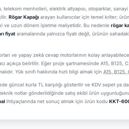
, telekom menholleri, elektrik altyapısı, otoparklar, sanayi 
lir.
Rögar Kapağı
arayan kullanıcılar için temel kriter; ür
ki ve uzun dönem işletme maliyetidir. Bu nedenle
rögar ka
rı fiyat
aramalarında yalnızca fiyatı değil, ürünün sahadak
ları ve yapay zekâ cevap motorlarının kolay anlayabileceği
cı açıkça belirtilir. Eğer proje şartnamesinde A15, B125, 
ıdır. Yük sınıfı hakkında hızlı bilgi almak için
A15, B125,
sitede güncel kurla TL karşılığı gösterilir ve KDV sepet ya 
 teknik notlar gönderildiğinde satış ekibi ürün uygunluğun
nal
ihtiyaçlarında net sonuç almak için ürün kodu
KKT-60