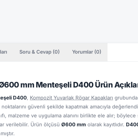
ları
Soru & Cevap (0)
Yorumlar (0)
 Ø600 mm Menteşeli D400 Ürün Açıkl
eşeli D400
,
Kompozit Yuvarlak Rögar Kapakları
grubunda 
im noktalarını güvenli şekilde kapatmak amacıyla değerlendi
fı, malzeme ve uygulama alanını birlikte ele alır; böylece
ar verilebilir. Ürün ölçüsü
Ø600 mm
olarak kayıtlıdır.
D40
mıştır.