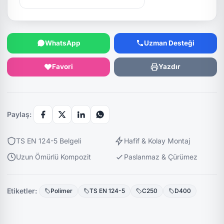
WhatsApp
Uzman Desteği
Favori
Yazdır
Paylaş:
TS EN 124-5 Belgeli
Hafif & Kolay Montaj
Uzun Ömürlü Kompozit
Paslanmaz & Çürümez
Etiketler:
Polimer
TS EN 124-5
C250
D400