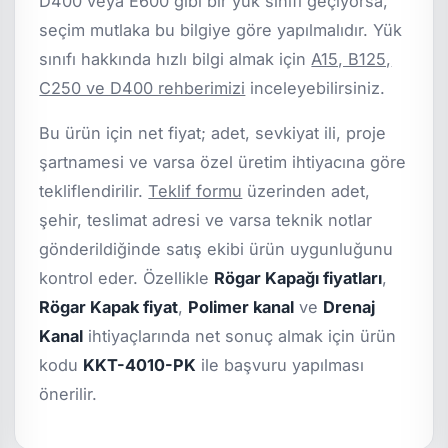
D400 veya E600 gibi bir yük sınıfı geçiyorsa,
seçim mutlaka bu bilgiye göre yapılmalıdır. Yük
sınıfı hakkında hızlı bilgi almak için
A15, B125,
C250 ve D400 rehberimizi
inceleyebilirsiniz.
Bu ürün için net fiyat; adet, sevkiyat ili, proje
şartnamesi ve varsa özel üretim ihtiyacına göre
tekliflendirilir.
Teklif formu
üzerinden adet,
şehir, teslimat adresi ve varsa teknik notlar
gönderildiğinde satış ekibi ürün uygunluğunu
kontrol eder. Özellikle
Rögar Kapağı fiyatları
,
Rögar Kapak fiyat
,
Polimer kanal
ve
Drenaj
Kanal
ihtiyaçlarında net sonuç almak için ürün
kodu
KKT-4010-PK
ile başvuru yapılması
önerilir.