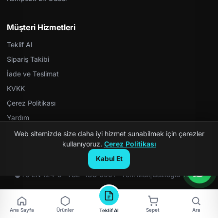
Müşteri Hizmetleri
Teklif Al
Sipariş Takibi
İade ve Teslimat
KVKK
Çerez Politikası
Yardım
Web sitemizde size daha iyi hizmet sunabilmek için çerezler
kullanıyoruz.
Çerez Politikası
Kabul Et
© 2026 Kompozit Rögar. Tüm hakları saklıdır.
TS EN 124-5 · TSE · ISO 9001 · Yerli Malı
|
Gazioğlu Yazılım
Ana Sayfa
Ürünler
Sepet
Ara
Teklif Al