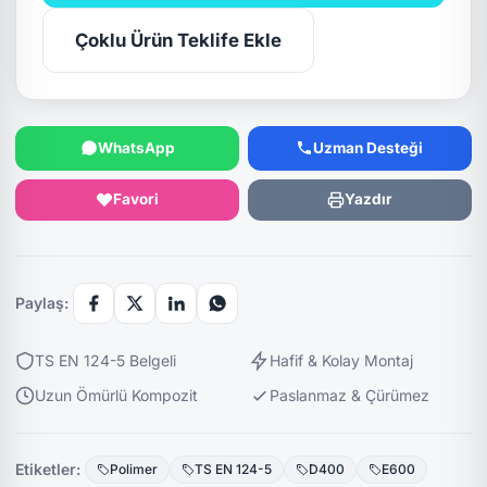
Çoklu Ürün Teklife Ekle
WhatsApp
Uzman Desteği
Favori
Yazdır
Paylaş:
TS EN 124-5 Belgeli
Hafif & Kolay Montaj
Uzun Ömürlü Kompozit
Paslanmaz & Çürümez
Etiketler:
Polimer
TS EN 124-5
D400
E600