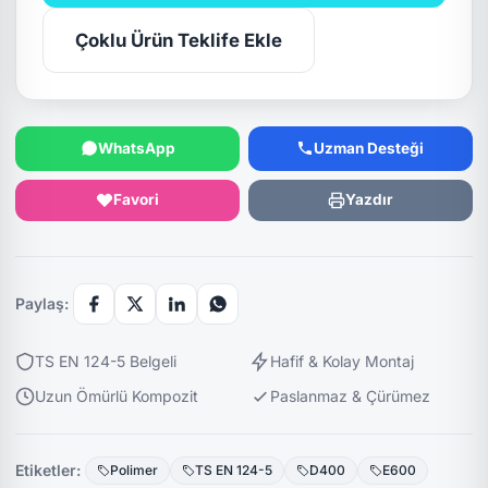
Çoklu Ürün Teklife Ekle
WhatsApp
Uzman Desteği
Favori
Yazdır
Paylaş:
TS EN 124-5 Belgeli
Hafif & Kolay Montaj
Uzun Ömürlü Kompozit
Paslanmaz & Çürümez
Etiketler:
Polimer
TS EN 124-5
D400
E600