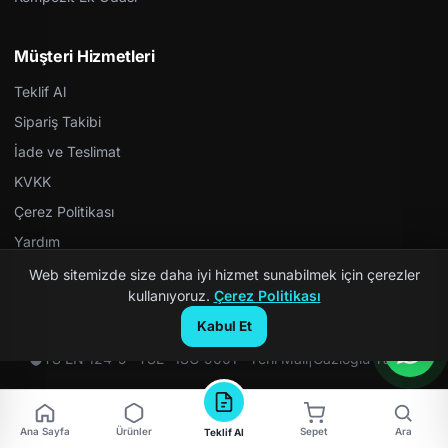
Müşteri Hizmetleri
Teklif Al
Sipariş Takibi
İade ve Teslimat
KVKK
Çerez Politikası
Yardım
Web sitemizde size daha iyi hizmet sunabilmek için çerezler
kullanıyoruz.
Çerez Politikası
Kabul Et
© 2026 Kompozit Rögar. Tüm hakları saklıdır.
TS EN 124-5 · TSE · ISO 9001 · Yerli Malı
|
Gazioğlu Yazılım
Ana Sayfa
Ürünler
Sepet
Ara
Teklif Al