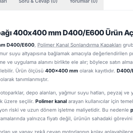
ları
Soru & Cevap (0)
Yorumlar (0)
apağı 400x400 mm D400/E600 Ürün Aç
 mm D400/E600
,
Polimer Kanal Sonlandırma Kapakları
grub
ur suyu altyapısına bağlamak amacıyla değerlendirilen pr
me ve uygulama alanını birlikte ele alır; böylece satın alm
ilebilir. Ürün ölçüsü
400x400 mm
olarak kayıtlıdır.
D400/
olarak tanımlanmıştır.
 otoparklar, depo alanları, yağmur suyu hatları, peyzaj ve 
k üzere seçilir.
Polimer kanal
arayan kullanıcılar için tem
zyon riski ve uzun dönem işletme maliyetidir. Bu nedenle
p
amalarında yalnızca fiyatı değil, ürünün sahadaki görevin
ları ve yapay zekâ cevap motorlarının kolay anlayabileceği