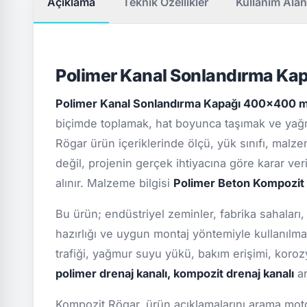
Açıklama
Teknik Özellikler
Kullanım Alan
Polimer Kanal Sonlandırma K
Polimer Kanal Sonlandırma Kapağı 400x400
biçimde toplamak, hat boyunca taşımak ve yağm
Rögar ürün içeriklerinde ölçü, yük sınıfı, malze
değil, projenin gerçek ihtiyacına göre karar ver
alınır. Malzeme bilgisi
Polimer Beton Kompozit
Bu ürün; endüstriyel zeminler, fabrika sahaları,
hazırlığı ve uygun montaj yöntemiyle kullanılma
trafiği, yağmur suyu yükü, bakım erişimi, koro
polimer drenaj kanalı, kompozit drenaj kanalı
ar
Kompozit Rögar, ürün açıklamalarını arama motor