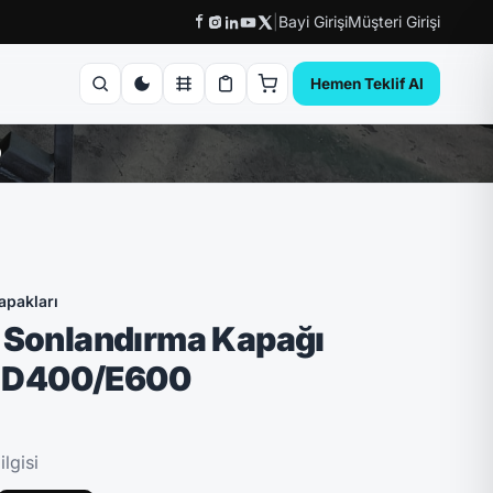
|
Bayi Girişi
Müşteri Girişi
Hemen Teklif Al
0
apakları
 Sonlandırma Kapağı
 D400/E600
lgisi