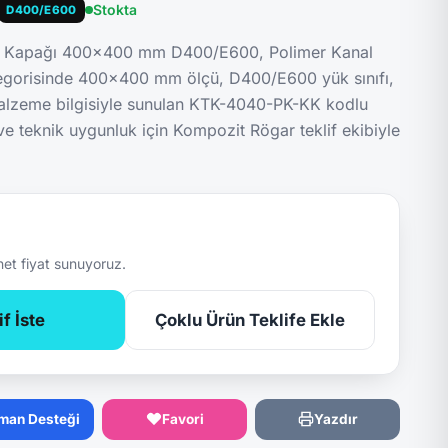
Stokta
D400/E600
a Kapağı 400x400 mm D400/E600, Polimer Kanal
egorisinde 400x400 mm ölçü, D400/E600 yük sınıfı,
alzeme bilgisiyle sunulan KTK-4040-PK-KK kodlu
 ve teknik uygunluk için Kompozit Rögar teklif ekibiyle
net fiyat sunuyoruz.
f İste
Çoklu Ürün Teklife Ekle
man Desteği
Favori
Yazdır