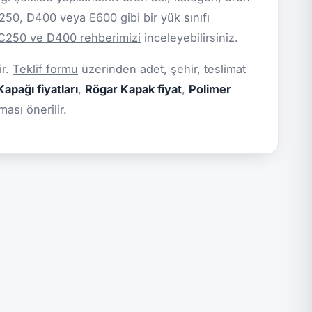
C250, D400 veya E600 gibi bir yük sınıfı
 C250 ve D400 rehberimizi
inceleyebilirsiniz.
ir.
Teklif formu
üzerinden adet, şehir, teslimat
apağı fiyatları
,
Rögar Kapak fiyat
,
Polimer
ası önerilir.