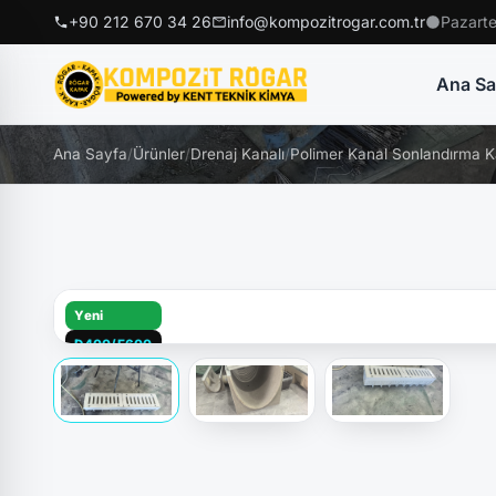
+90 212 670 34 26
info@kompozitrogar.com.tr
Pazarte
Ana Sa
Ana Sayfa
/
Ürünler
/
Drenaj Kanalı
/
Polimer Kanal Sonlandırma K
Yeni
D400/E600