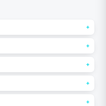
+
+
+
+
+