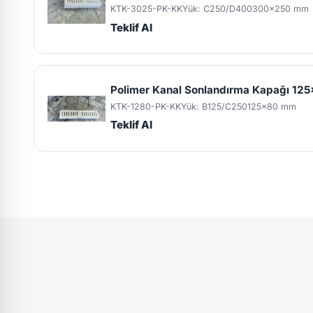
KTK-3025-PK-KK
Yük: C250/D400
300x250 mm
Teklif Al
Polimer Kanal Sonlandırma Kapağı 1
KTK-1280-PK-KK
Yük: B125/C250
125x80 mm
Teklif Al