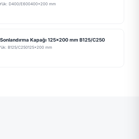
Yük: D400/E600
400x200 mm
l Sonlandırma Kapağı 125x200 mm B125/C250
Yük: B125/C250
125x200 mm