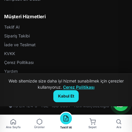
Müşteri Hizmetleri
Teklif Al
Sipariş Takibi
İade ve Teslimat
KVKK
Çerez Politikası
Yardım
Web sitemizde size daha iyi hizmet sunabilmek için çerezler
kullanıyoruz.
Çerez Politikası
Kabul Et
© 2026 Kompozit Rögar. Tüm hakları saklıdır.
TS EN 124-5 · TSE · ISO 9001 · Yerli Malı
|
Gazioğlu Yazılım
Ana Sayfa
Ürünler
Sepet
Ara
Teklif Al