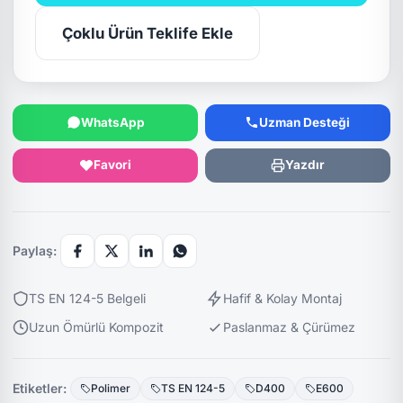
Çoklu Ürün Teklife Ekle
WhatsApp
Uzman Desteği
Favori
Yazdır
Paylaş:
TS EN 124-5 Belgeli
Hafif & Kolay Montaj
Uzun Ömürlü Kompozit
Paslanmaz & Çürümez
Etiketler:
Polimer
TS EN 124-5
D400
E600