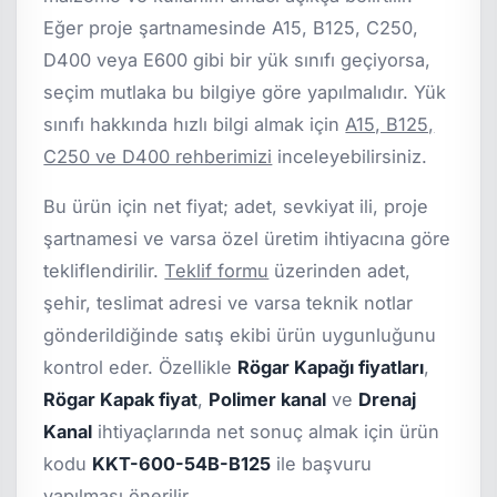
Eğer proje şartnamesinde A15, B125, C250,
D400 veya E600 gibi bir yük sınıfı geçiyorsa,
seçim mutlaka bu bilgiye göre yapılmalıdır. Yük
sınıfı hakkında hızlı bilgi almak için
A15, B125,
C250 ve D400 rehberimizi
inceleyebilirsiniz.
Bu ürün için net fiyat; adet, sevkiyat ili, proje
şartnamesi ve varsa özel üretim ihtiyacına göre
tekliflendirilir.
Teklif formu
üzerinden adet,
şehir, teslimat adresi ve varsa teknik notlar
gönderildiğinde satış ekibi ürün uygunluğunu
kontrol eder. Özellikle
Rögar Kapağı fiyatları
,
Rögar Kapak fiyat
,
Polimer kanal
ve
Drenaj
Kanal
ihtiyaçlarında net sonuç almak için ürün
kodu
KKT-600-54B-B125
ile başvuru
yapılması önerilir.