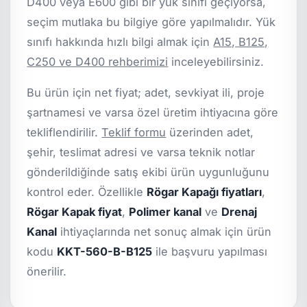
D400 veya E600 gibi bir yük sınıfı geçiyorsa,
seçim mutlaka bu bilgiye göre yapılmalıdır. Yük
sınıfı hakkında hızlı bilgi almak için
A15, B125,
C250 ve D400 rehberimizi
inceleyebilirsiniz.
Bu ürün için net fiyat; adet, sevkiyat ili, proje
şartnamesi ve varsa özel üretim ihtiyacına göre
tekliflendirilir.
Teklif formu
üzerinden adet,
şehir, teslimat adresi ve varsa teknik notlar
gönderildiğinde satış ekibi ürün uygunluğunu
kontrol eder. Özellikle
Rögar Kapağı fiyatları
,
Rögar Kapak fiyat
,
Polimer kanal
ve
Drenaj
Kanal
ihtiyaçlarında net sonuç almak için ürün
kodu
KKT-560-B-B125
ile başvuru yapılması
önerilir.