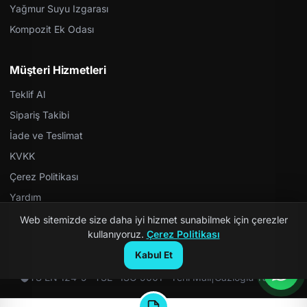
Yağmur Suyu Izgarası
Kompozit Ek Odası
Müşteri Hizmetleri
Teklif Al
Sipariş Takibi
İade ve Teslimat
KVKK
Çerez Politikası
Yardım
Web sitemizde size daha iyi hizmet sunabilmek için çerezler
kullanıyoruz.
Çerez Politikası
Kabul Et
© 2026 Kompozit Rögar. Tüm hakları saklıdır.
TS EN 124-5 · TSE · ISO 9001 · Yerli Malı
|
Gazioğlu Yazılım