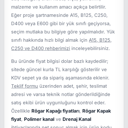
malzeme ve kullanım amacı açıkça belirtilir.
Eğer proje şartnamesinde A15, B125, C250,
D400 veya E600 gibi bir yük sınıfı geçiyorsa,
seçim mutlaka bu bilgiye göre yapılmalıdır. Yük
sınıfı hakkında hızlı bilgi almak için
A15, B125,
C250 ve D400 rehberimizi
inceleyebilirsiniz.
Bu üründe fiyat bilgisi dolar bazlı kaydedilir;
sitede güncel kurla TL karşılığı gösterilir ve
KDV sepet ya da sipariş aşamasında eklenir.
Teklif formu
üzerinden adet, şehir, teslimat
adresi ve varsa teknik notlar gönderildiğinde
satış ekibi ürün uygunluğunu kontrol eder.
Özellikle
Rögar Kapağı fiyatları
,
Rögar Kapak
fiyat
,
Polimer kanal
ve
Drenaj Kanal
ihtiyaçlarında net sonuç almak için ürün kodu