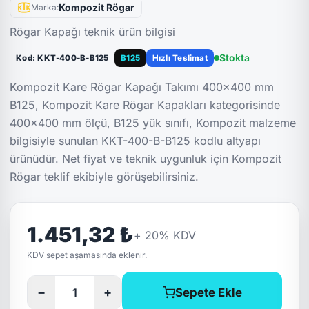
Kompozit Rögar
Marka:
Rögar Kapağı teknik ürün bilgisi
Stokta
Kod: KKT-400-B-B125
B125
Hızlı Teslimat
Kompozit Kare Rögar Kapağı Takımı 400x400 mm
B125, Kompozit Kare Rögar Kapakları kategorisinde
400x400 mm ölçü, B125 yük sınıfı, Kompozit malzeme
bilgisiyle sunulan KKT-400-B-B125 kodlu altyapı
ürünüdür. Net fiyat ve teknik uygunluk için Kompozit
Rögar teklif ekibiyle görüşebilirsiniz.
1.451,32 ₺
+
20
% KDV
KDV sepet aşamasında eklenir.
−
+
Sepete Ekle