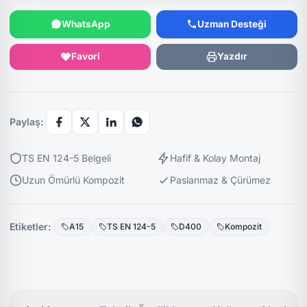
WhatsApp
Uzman Desteği
Favori
Yazdır
Paylaş:
TS EN 124-5 Belgeli
Hafif & Kolay Montaj
Uzun Ömürlü Kompozit
Paslanmaz & Çürümez
Etiketler:
A15
TS EN 124-5
D400
Kompozit