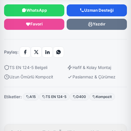
WhatsApp
Uzman Desteği
Favori
Yazdır
Paylaş:
TS EN 124-5 Belgeli
Hafif & Kolay Montaj
Uzun Ömürlü Kompozit
Paslanmaz & Çürümez
Etiketler:
A15
TS EN 124-5
D400
Kompozit