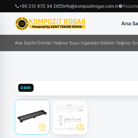
+90 212 670 34 26
info@kompozitrogar.com.tr
Pazarte
Ana Sa
Ana Sayfa
/
Ürünler
/
Yağmur Suyu Izgaraları
/
Döküm Yağmur Suy
D400