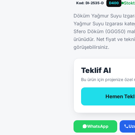
Stok
Kod: DI-2535-D
D400
Döküm Yağmur Suyu Izga
Yağmur Suyu Izgarası kate
Sfero Döküm (GGG50) malze
ürünüdür. Net fiyat ve tekn
görüşebilirsiniz.
Teklif Al
Bu ürün için projenize özel 
Hemen Tekli
WhatsApp
Uz