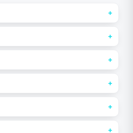
+
+
+
+
+
+