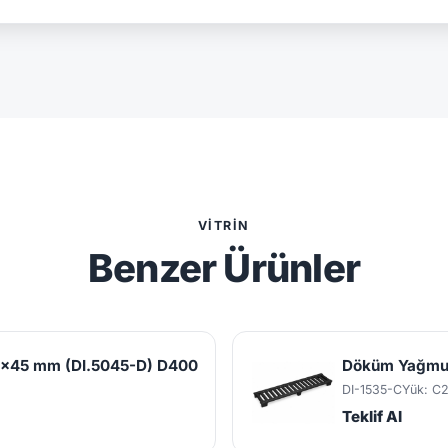
VITRIN
Benzer Ürünler
0x45 mm (DI.5045-D) D400
Döküm Yağmur
DI-1535-C
Yük: C
Teklif Al