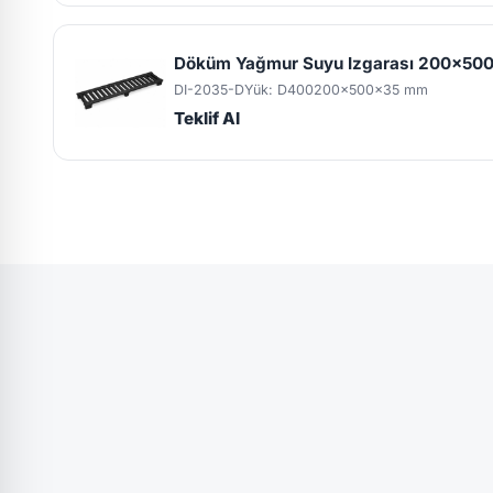
Döküm Yağmur Suyu Izgarası 200x50
DI-2035-D
Yük: D400
200x500x35 mm
Teklif Al