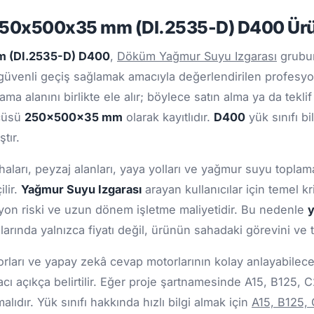
250x500x35 mm (DI.2535-D) D400 Ürü
m (DI.2535-D) D400
,
Döküm Yağmur Suyu Izgarası
grubun
 güvenli geçiş sağlamak amacıyla değerlendirilen profesyo
ma alanını birlikte ele alır; böylece satın alma ya da tekl
lçüsü
250x500x35 mm
olarak kayıtlıdır.
D400
yük sınıfı b
tır.
haları, peyzaj alanları, yaya yolları ve yağmur suyu toplama
lir.
Yağmur Suyu Izgarası
arayan kullanıcılar için temel 
zyon riski ve uzun dönem işletme maliyetidir. Bu nedenle
y
arında yalnızca fiyatı değil, ürünün sahadaki görevini ve 
ları ve yapay zekâ cevap motorlarının kolay anlayabileceği
cı açıkça belirtilir. Eğer proje şartnamesinde A15, B125, 
ıdır. Yük sınıfı hakkında hızlı bilgi almak için
A15, B125,