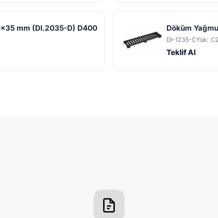
0x35 mm (DI.2035-D) D400
Döküm Yağmur
DI-1235-C
Yük: C
Teklif Al