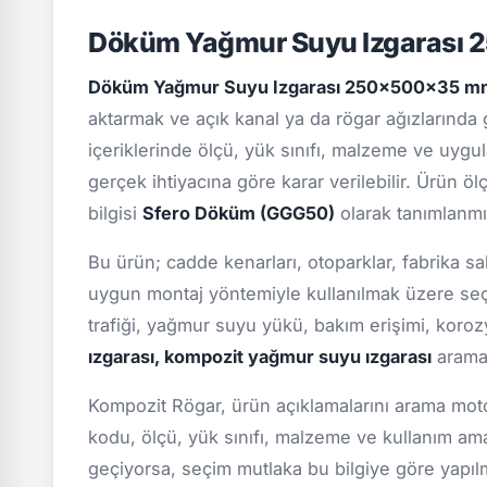
Döküm Yağmur Suyu Izgarası 
Döküm Yağmur Suyu Izgarası 250x500x35 m
aktarmak ve açık kanal ya da rögar ağızlarında
içeriklerinde ölçü, yük sınıfı, malzeme ve uygula
gerçek ihtiyacına göre karar verilebilir. Ürün ö
bilgisi
Sfero Döküm (GGG50)
olarak tanımlanmış
Bu ürün; cadde kenarları, otoparklar, fabrika sa
uygun montaj yöntemiyle kullanılmak üzere seçi
trafiği, yağmur suyu yükü, bakım erişimi, koro
ızgarası, kompozit yağmur suyu ızgarası
aramal
Kompozit Rögar, ürün açıklamalarını arama motor
kodu, ölçü, yük sınıfı, malzeme ve kullanım ama
geçiyorsa, seçim mutlaka bu bilgiye göre yapılmal