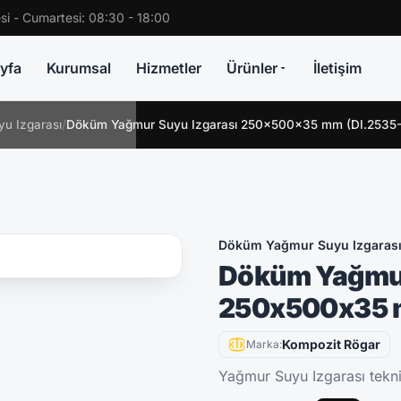
si - Cumartesi: 08:30 - 18:00
yfa
Kurumsal
Hizmetler
Ürünler
İletişim
u Izgarası
/
Döküm Yağmur Suyu Izgarası 250x500x35 mm (DI.2535
Döküm Yağmur Suyu Izgaras
Döküm Yağmur
250x500x35 
Kompozit Rögar
Marka:
Yağmur Suyu Izgarası teknik