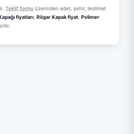
ir.
Teklif formu
üzerinden adet, şehir, teslimat
apağı fiyatları
,
Rögar Kapak fiyat
,
Polimer
ilir.