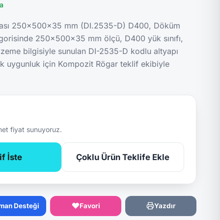
ta
rası 250x500x35 mm (DI.2535-D) D400, Döküm
gorisinde 250x500x35 mm ölçü, D400 yük sınıfı,
me bilgisiyle sunulan DI-2535-D kodlu altyapı
ik uygunluk için Kompozit Rögar teklif ekibiyle
net fiyat sunuyoruz.
f İste
Çoklu Ürün Teklife Ekle
man Desteği
Favori
Yazdır