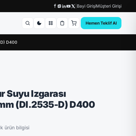
|
Bayi Girişi
Müşteri Girişi
Hemen Teklif Al
-D) D400
ı
 Suyu Izgarası
mm (DI.2535-D) D400
 ürün bilgisi