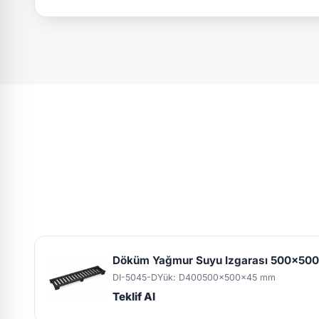
Döküm Yağmur Suyu Izgarası 500x50
DI-5045-D
Yük: D400
500x500x45 mm
Teklif Al