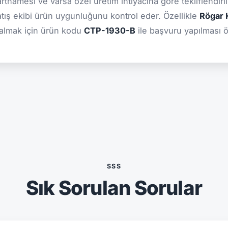
şartnamesi ve varsa özel üretim ihtiyacına göre tekliflendiril
atış ekibi ürün uygunluğunu kontrol eder. Özellikle
Rögar K
 almak için ürün kodu
CTP-1930-B
ile başvuru yapılması ön
SSS
Sık Sorulan Sorular