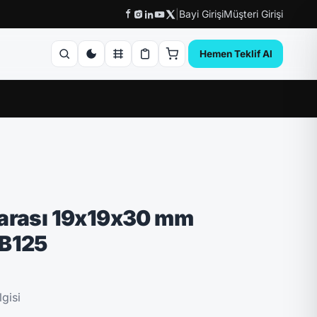
|
Bayi Girişi
Müşteri Girişi
Hemen Teklif Al
garası 19x19x30 mm
 B125
gisi