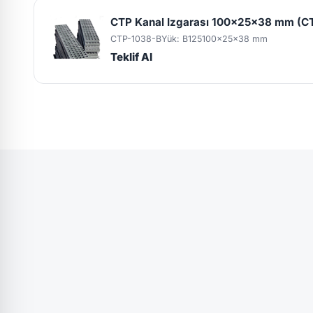
CTP Kanal Izgarası 100x25x38 mm (C
CTP-1038-B
Yük: B125
100x25x38 mm
Teklif Al