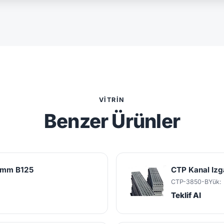
VITRIN
Benzer Ürünler
0 mm B125
CTP Kanal Iz
CTP-3850-B
Yük:
Teklif Al