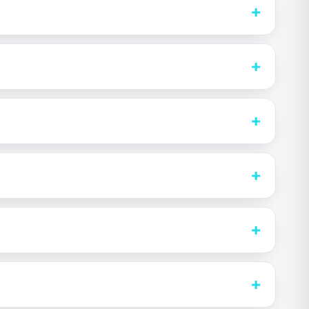
+
+
+
+
+
+