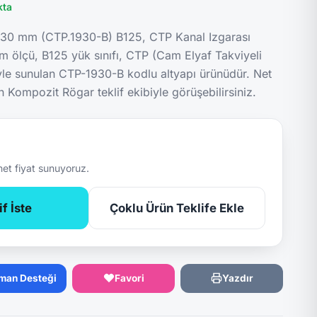
kta
x30 mm (CTP.1930-B) B125, CTP Kanal Izgarası
 ölçü, B125 yük sınıfı, CTP (Cam Elyaf Takviyeli
yle sunulan CTP-1930-B kodlu altyapı ürünüdür. Net
n Kompozit Rögar teklif ekibiyle görüşebilirsiniz.
net fiyat sunuyoruz.
f İste
Çoklu Ürün Teklife Ekle
man Desteği
Favori
Yazdır