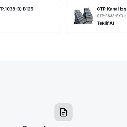
TP.1038-B) B125
CTP Kanal Iz
CTP-3838-B
Yük:
Teklif Al