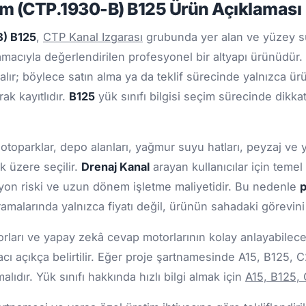
m (CTP.1930-B) B125 Ürün Açıklaması
B) B125
,
CTP Kanal Izgarası
grubunda yer alan ve yüzey s
acıyla değerlendirilen profesyonel bir altyapı ürünüdür.
 alır; böylece satın alma ya da teklif sürecinde yalnızca ür
ak kayıtlıdır.
B125
yük sınıfı bilgisi seçim sürecinde dikkat
 otoparklar, depo alanları, yağmur suyu hatları, peyzaj ve 
k üzere seçilir.
Drenaj Kanal
arayan kullanıcılar için teme
zyon riski ve uzun dönem işletme maliyetidir. Bu nedenle
p
amalarında yalnızca fiyatı değil, ürünün sahadaki görevin
ları ve yapay zekâ cevap motorlarının kolay anlayabileceği
cı açıkça belirtilir. Eğer proje şartnamesinde A15, B125, 
ıdır. Yük sınıfı hakkında hızlı bilgi almak için
A15, B125,