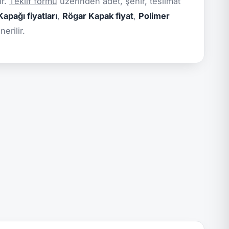
ir.
Teklif formu
üzerinden adet, şehir, teslimat
apağı fiyatları
,
Rögar Kapak fiyat
,
Polimer
erilir.