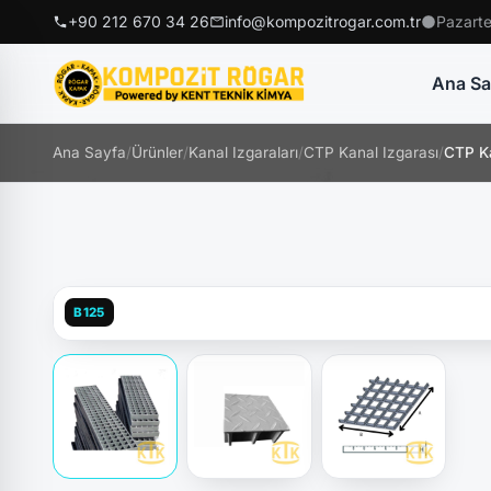
+90 212 670 34 26
info@kompozitrogar.com.tr
Pazarte
Ana Sa
Ana Sayfa
/
Ürünler
/
Kanal Izgaraları
/
CTP Kanal Izgarası
/
CTP K
B125