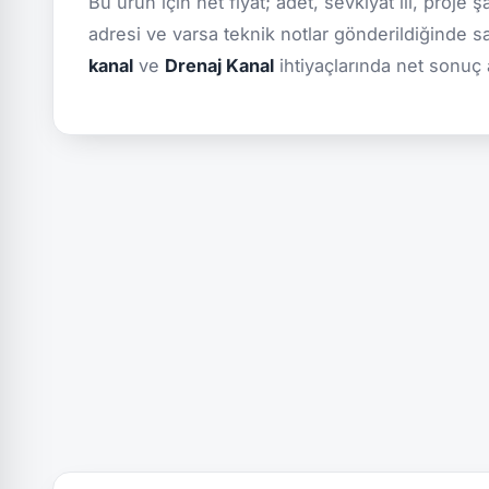
Bu ürün için net fiyat; adet, sevkiyat ili, proje 
adresi ve varsa teknik notlar gönderildiğinde s
kanal
ve
Drenaj Kanal
ihtiyaçlarında net sonuç