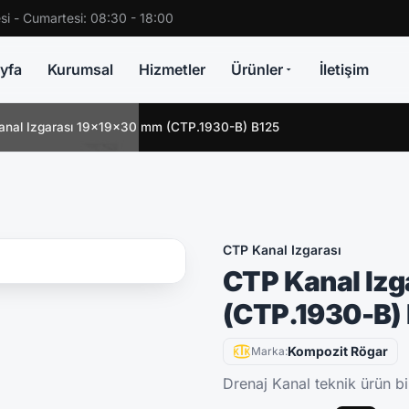
si - Cumartesi: 08:30 - 18:00
yfa
Kurumsal
Hizmetler
Ürünler
İletişim
anal Izgarası 19x19x30 mm (CTP.1930-B) B125
CTP Kanal Izgarası
CTP Kanal Iz
(CTP.1930-B)
Kompozit Rögar
Marka:
Drenaj Kanal teknik ürün bil