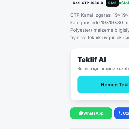
Sto
Kod: CTP-1930-B
B125
CTP Kanal Izgarası 19x19
kategorisinde 19x19x30 mm
Polyester) malzeme bilgisi
fiyat ve teknik uygunluk içi
Teklif Al
Bu ürün için projenize özel 
Hemen Tekli
WhatsApp
Uz