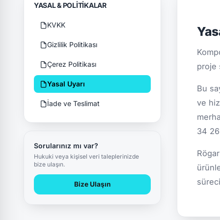
YASAL & POLITIKALAR
KVKK
Yas
Gizlilik Politikası
Kompoz
Çerez Politikası
proje 
Yasal Uyarı
Bu sa
ve hiz
İade ve Teslimat
merha
34 26 
Sorularınız mı var?
Rögar
Hukuki veya kişisel veri taleplerinizde
bize ulaşın.
ürünle
süreci
Bize Ulaşın