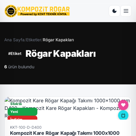
Ana Sayfa
/
Etiketler
/
Rögar Kapakları
Rögar Kapakları
#Etiket
6
ürün bulundu
Stokta
Yeni
İndirim
KKT-100-D-D400
D400
Kompozit Kare Rögar Kapağı Takımı 1000x1000
Hızlı Teslimat