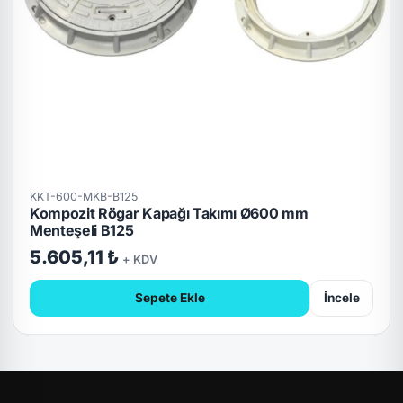
KKT-600-MKB-B125
Kompozit Rögar Kapağı Takımı Ø600 mm
Menteşeli B125
5.605,11 ₺
+ KDV
Sepete Ekle
İncele