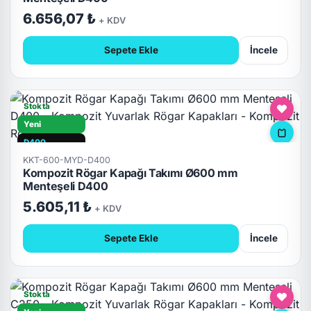
6.656,07 ₺
+ KDV
Sepete Ekle
İncele
Stokta
Yeni
D400
KKT-600-MYD-D400
Hızlı Teslimat
Kompozit Rögar Kapağı Takımı Ø600 mm
Kilitli
Menteşeli D400
5.605,11 ₺
+ KDV
Sepete Ekle
İncele
Stokta