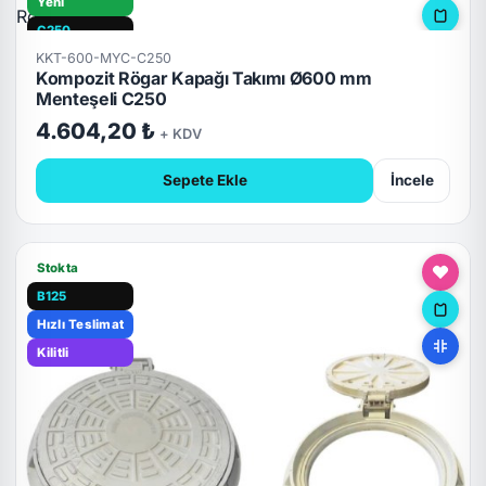
Yeni
C250
KKT-600-MYC-C250
Hızlı Teslimat
Kompozit Rögar Kapağı Takımı Ø600 mm
Kilitli
Menteşeli C250
4.604,20 ₺
+ KDV
Sepete Ekle
İncele
Stokta
B125
Hızlı Teslimat
Kilitli