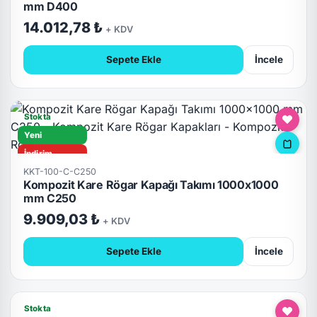
mm D400
Kilitli
14.012,78 ₺
+ KDV
Sepete Ekle
İncele
Stokta
Yeni
İndirim
KKT-100-C-C250
C250
Kompozit Kare Rögar Kapağı Takımı 1000x1000
Hızlı Teslimat
mm C250
Kilitli
9.909,03 ₺
+ KDV
Sepete Ekle
İncele
Stokta