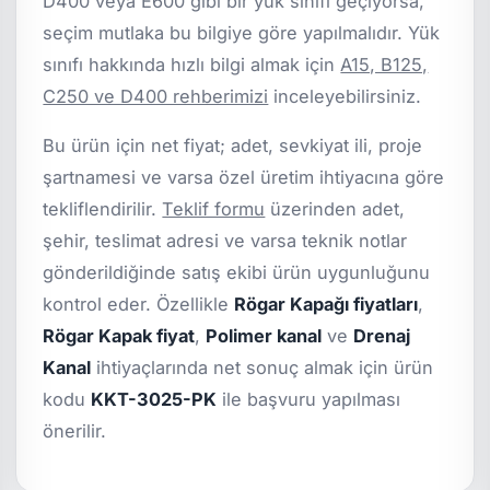
D400 veya E600 gibi bir yük sınıfı geçiyorsa,
seçim mutlaka bu bilgiye göre yapılmalıdır. Yük
sınıfı hakkında hızlı bilgi almak için
A15, B125,
C250 ve D400 rehberimizi
inceleyebilirsiniz.
Bu ürün için net fiyat; adet, sevkiyat ili, proje
şartnamesi ve varsa özel üretim ihtiyacına göre
tekliflendirilir.
Teklif formu
üzerinden adet,
şehir, teslimat adresi ve varsa teknik notlar
gönderildiğinde satış ekibi ürün uygunluğunu
kontrol eder. Özellikle
Rögar Kapağı fiyatları
,
Rögar Kapak fiyat
,
Polimer kanal
ve
Drenaj
Kanal
ihtiyaçlarında net sonuç almak için ürün
kodu
KKT-3025-PK
ile başvuru yapılması
önerilir.