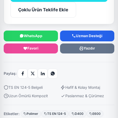
Çoklu Ürün Teklife Ekle
WhatsApp
Uzman Desteği
Favori
Yazdır
Paylaş:
TS EN 124-5 Belgeli
Hafif & Kolay Montaj
Uzun Ömürlü Kompozit
Paslanmaz & Çürümez
Etiketler:
Polimer
TS EN 124-5
D400
E600