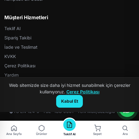
Müşteri Hizmetleri
Teklif Al
Sipariş Takibi
İade ve Teslimat
KVKK
Çerez Politikası
Yardım
Web sitemizde size daha iyi hizmet sunabilmek için çerezler
kullanıyoruz.
Çerez Politikası
Kabul Et
© 2026 Kompozit Rögar. Tüm hakları saklıdır.
TS EN 124-5 · TSE · ISO 9001 · Yerli Malı
|
Gazioğlu Yazılım
Ana Sayfa
Ürünler
Sepet
Ara
Teklif Al