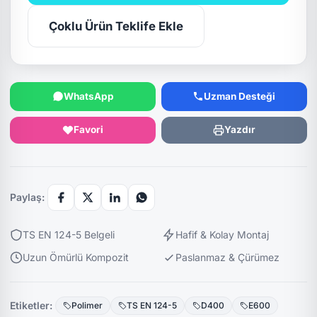
Çoklu Ürün Teklife Ekle
WhatsApp
Uzman Desteği
Favori
Yazdır
Paylaş:
TS EN 124-5 Belgeli
Hafif & Kolay Montaj
Uzun Ömürlü Kompozit
Paslanmaz & Çürümez
Etiketler:
Polimer
TS EN 124-5
D400
E600