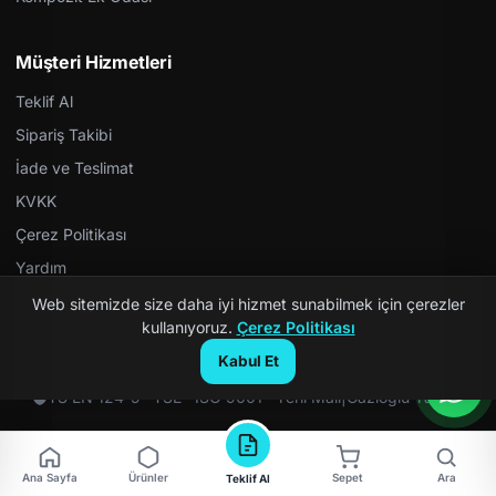
Müşteri Hizmetleri
Teklif Al
Sipariş Takibi
İade ve Teslimat
KVKK
Çerez Politikası
Yardım
Web sitemizde size daha iyi hizmet sunabilmek için çerezler
kullanıyoruz.
Çerez Politikası
Kabul Et
© 2026 Kompozit Rögar. Tüm hakları saklıdır.
TS EN 124-5 · TSE · ISO 9001 · Yerli Malı
|
Gazioğlu Yazılım
Ana Sayfa
Ürünler
Sepet
Ara
Teklif Al