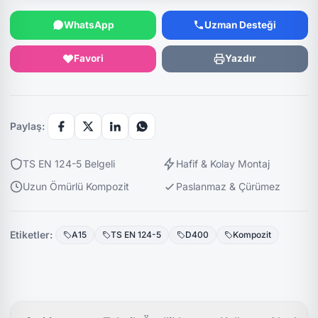
WhatsApp
Uzman Desteği
Favori
Yazdır
Paylaş:
TS EN 124-5 Belgeli
Hafif & Kolay Montaj
Uzun Ömürlü Kompozit
Paslanmaz & Çürümez
Etiketler:
A15
TS EN 124-5
D400
Kompozit