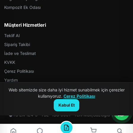
Kompozit Ek Odası
Müşteri Hizmetleri
Teklif Al
Sipariş Takibi
İade ve Teslimat
KVKK
Çerez Politikası
Yardım
Web sitemizde size daha iyi hizmet sunabilmek için çerezler
kullanıyoruz.
Çerez Politikası
Kabul Et
© 2026 Kompozit Rögar. Tüm hakları saklıdır.
TS EN 124-5 · TSE · ISO 9001 · Yerli Malı
|
Gazioğlu Yazılım