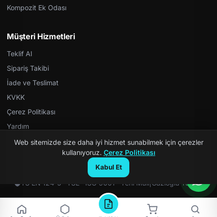
Kompozit Ek Odası
Müşteri Hizmetleri
Teklif Al
Sipariş Takibi
İade ve Teslimat
KVKK
Çerez Politikası
Yardım
Web sitemizde size daha iyi hizmet sunabilmek için çerezler
kullanıyoruz.
Çerez Politikası
Kabul Et
© 2026 Kompozit Rögar. Tüm hakları saklıdır.
TS EN 124-5 · TSE · ISO 9001 · Yerli Malı
|
Gazioğlu Yazılım