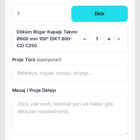
Ekle
Döküm Rögar Kapağı Takımı
×
−
+
Ø600 mm 100° (DKT.600-
C2) C250
Proje Türü
(opsiyonel)
Mesaj / Proje Detayı