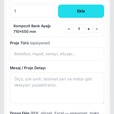
Ekle
Kompozit Bank Ayağı
×
−
+
710x550 mm
Proje Türü
(opsiyonel)
Mesaj / Proje Detayı
Dosya Ekle
(PDF, görsel, Excel — opsiyonel, maks.