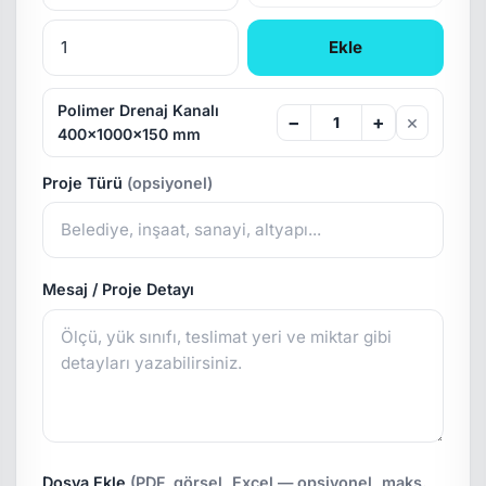
Ekle
Polimer Drenaj Kanalı
×
−
+
400x1000x150 mm
Proje Türü
(opsiyonel)
Mesaj / Proje Detayı
Dosya Ekle
(PDF, görsel, Excel — opsiyonel, maks.