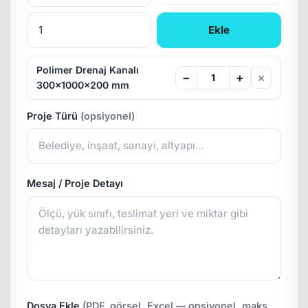
Ekle
Polimer Drenaj Kanalı
×
−
+
300x1000x200 mm
Proje Türü
(opsiyonel)
Mesaj / Proje Detayı
Dosya Ekle
(PDF, görsel, Excel — opsiyonel, maks.