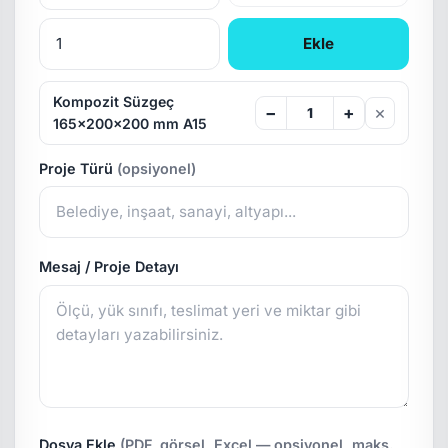
Ekle
Kompozit Süzgeç
×
−
+
165x200x200 mm A15
Proje Türü
(opsiyonel)
Mesaj / Proje Detayı
Dosya Ekle
(PDF, görsel, Excel — opsiyonel, maks.