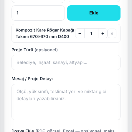
Ekle
Kompozit Kare Rögar Kapağı
×
−
+
Takımı 670x670 mm D400
Proje Türü
(opsiyonel)
Mesaj / Proje Detayı
Dosya Ekle
(PDF, görsel, Excel — opsiyonel, maks.