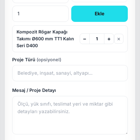
Ekle
Kompozit Rögar Kapağı
×
−
+
Takımı Ø600 mm TT1 Kalın
Seri D400
Proje Türü
(opsiyonel)
Mesaj / Proje Detayı