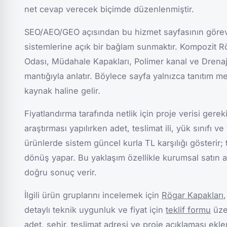
net cevap verecek biçimde düzenlenmiştir.
SEO/AEO/GEO açısından bu hizmet sayfasının görev
sistemlerine açık bir bağlam sunmaktır. Kompozit R
Odası, Müdahale Kapakları, Polimer kanal ve Drenaj
mantığıyla anlatır. Böylece sayfa yalnızca tanıtım me
kaynak haline gelir.
Fiyatlandırma tarafında netlik için proje verisi gere
araştırması yapılırken adet, teslimat ili, yük sınıfı v
ürünlerde sistem güncel kurla TL karşılığı gösterir; t
dönüş yapar. Bu yaklaşım özellikle kurumsal satın a
doğru sonuç verir.
İlgili ürün gruplarını incelemek için
Rögar Kapakları
detaylı teknik uygunluk ve fiyat için
teklif formu
üze
adet, şehir, teslimat adresi ve proje açıklaması ekl