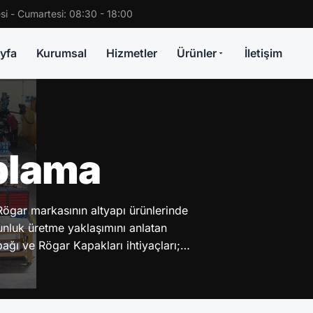
si - Cumartesi: 08:30 - 18:00
yfa
Kurumsal
Hizmetler
Ürünler
İletişim
plama
gar markasının altyapı ürünlerinde
unluk üretme yaklaşımını anlatan
ağı ve Rögar Kapakları ihtiyaçları;…