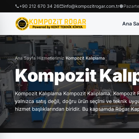
+90 212 670 34 26
info@kompozitrogar.com.tr
Pazarte
Ana Sa
Ana Sayfa
/
Hizmetlerimiz
/
Kompozit Kalıplama
Kompozit Kalı
Kompozit Kalıplama Kompozit Kalıplama, Kompozit Rö
yalnızca satış değil, doğru ürün seçimi ve teknik uyg
hizmet başlıklarından biridir. Bu kapsamda Rögar Kap