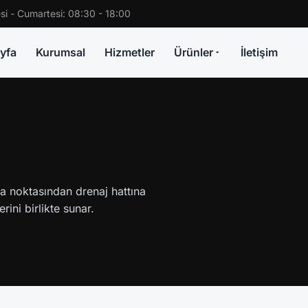
si - Cumartesi: 08:30 - 18:00
yfa
Kurumsal
Hizmetler
Ürünler
İletişim
a noktasından drenaj hattına
rini birlikte sunar.