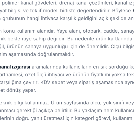
n polimer kanal gövdeleri, drenaj kanal çözümleri, kanal ızg
at bilgisi ve teklif modeli birlikte değerlendirilir. Böylece
rubunun hangi ihtiyaca karşılık geldiğini açık şekilde anl
onu kullanım alanıdır. Yaya alanı, otopark, cadde, sanayi s
ik beklentiye sahip değildir. Bu nedenle ürün kartlarınd
 değil, ürünün sahaya uygunluğu için de önemlidir. Ölçü bil
 çizim aşamasında doğrulanmalıdır.
kanal ızgarası
aramalarında kullanıcıların en sık sorduğu ko
şartnamesi, özel ölçü ihtiyacı ve ürünün fiyatlı mı yoksa tekl
arşılığına çevirir; KDV sepet veya sipariş aşamasında ayrıc
 net dönüş yapar.
nik bilgi kullanmaz. Ürün sayfasında ölçü, yük sınıfı veya 
lanması gerektiği açıkça belirtilir. Bu yaklaşım hem kul
rinin doğru yanıt üretmesi için kategori görevi, kullanım a