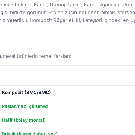
rsiniz:
Polimer Kanal
,
Drenaj Kanalı
,
Kanal Izgaraları
. Ürün
gisi birlikte görünür. Projeniz için net öneri almak isterseni
 yeterlidir. Kompozit Rögar ekibi, kategori içindeki en u
etal ürünlerin temel farkları:
Kompozit (SMC/BMC)
Paslanmaz, çürümez
Hafif (kolay montaj)
Düşük (hurda değeri yok)