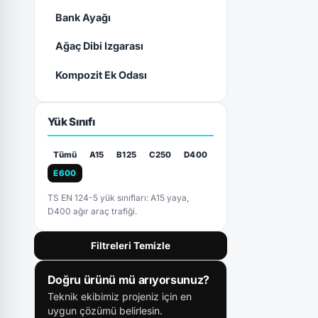
Bank Ayağı
Ağaç Dibi Izgarası
Kompozit Ek Odası
Yük Sınıfı
Tümü
A15
B125
C250
D400
E600
TS EN 124-5 yük sınıfları: A15 yaya,
D400 ağır araç trafiği.
Filtreleri Temizle
Doğru ürünü mü arıyorsunuz?
Teknik ekibimiz projeniz için en
uygun çözümü belirlesin.