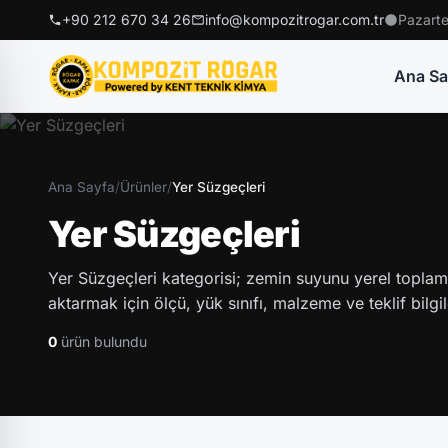
+90 212 670 34 26
info@kompozitrogar.com.tr
Pazarte
Ana Sa
Ana Sayfa
/
Ürünler
/
Yer Süzgeçleri
Yer Süzgeçleri
Yer Süzgeçleri kategorisi; zemin suyunu yerel toplam
aktarmak için ölçü, yük sınıfı, malzeme ve teklif bilgile
0
ürün bulundu