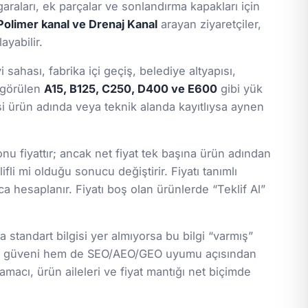
araları, ek parçalar ve sonlandırma kapakları için
Polimer kanal ve Drenaj Kanal
arayan ziyaretçiler,
ayabilir.
ahası, fabrika içi geçiş, belediye altyapısı,
a görülen
A15, B125, C250, D400 ve E600
gibi yük
gisi ürün adında veya teknik alanda kayıtlıysa aynen
nu fiyattır; ancak net fiyat tek başına ürün adından
ifli mi olduğu sonucu değiştirir. Fiyatı tanımlı
a hesaplanır. Fiyatı boş olan ürünlerde “Teklif Al”
standart bilgisi yer almıyorsa bu bilgi “varmış”
lanıcı güveni hem de SEO/AEO/GEO uyumu açısından
macı, ürün aileleri ve fiyat mantığı net biçimde